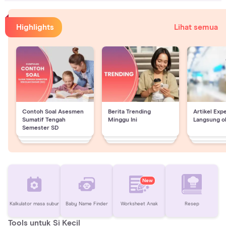
Highlights
Lihat semua
Contoh Soal Asesmen
Berita Trending
Artikel Exp
Sumatif Tengah
Minggu Ini
Langsung o
Semester SD
New
Kalkulator masa subur
Baby Name Finder
Worksheet Anak
Resep
Tools untuk Si Kecil