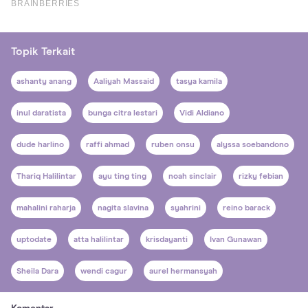
Topik Terkait
ashanty anang
Aaliyah Massaid
tasya kamila
inul daratista
bunga citra lestari
Vidi Aldiano
dude harlino
raffi ahmad
ruben onsu
alyssa soebandono
Thariq Halilintar
ayu ting ting
noah sinclair
rizky febian
mahalini raharja
nagita slavina
syahrini
reino barack
uptodate
atta halilintar
krisdayanti
Ivan Gunawan
Sheila Dara
wendi cagur
aurel hermansyah