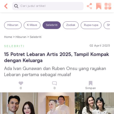
Baca Selanjutnya
14 Rekomendasi Camilan Sehat untuk Anak, Enak
dan Bergizi!
Hiburan
K-Wave
Selebriti
Zodiak
Rupa-rupa
Shop
Home >
Hiburan >
Selebriti
02 April 2025
SELEBRITI
15 Potret Lebaran Artis 2025, Tampil Kompak 
dengan Keluarga
Ada Ivan Gunawan dan Ruben Onsu yang rayakan
Lebaran pertama sebagai mualaf
0
0
Simpan