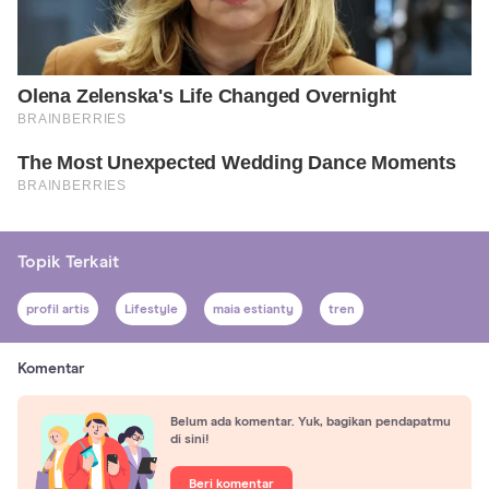
Topik Terkait
profil artis
Lifestyle
maia estianty
tren
Komentar
Belum ada komentar. Yuk, bagikan pendapatmu
di sini!
Beri komentar