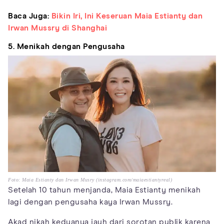
Baca Juga:
Bikin Iri, Ini Keseruan Maia Estianty dan
Irwan Mussry di Shanghai
5. Menikah dengan Pengusaha
Foto: Maia Estianty dan Irwan Musry (instagram.com/maiaestiantyreal)
Setelah 10 tahun menjanda, Maia Estianty menikah
lagi dengan pengusaha kaya Irwan Mussry.
Akad nikah keduanya jauh dari sorotan publik karena