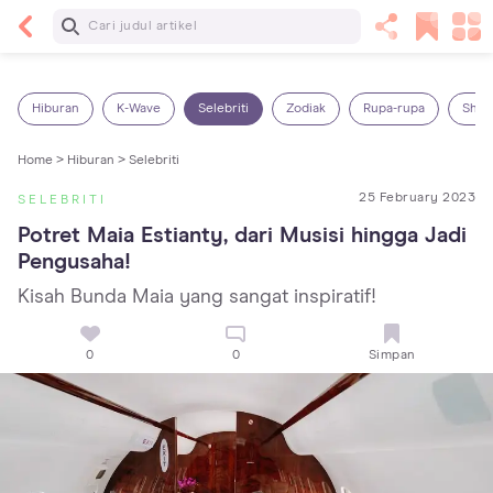
Baca Selanjutnya
Kebutuhan Cairan Anak yang Harus Dipenuhi
Sesuai Usianya
Hiburan
K-Wave
Selebriti
Zodiak
Rupa-rupa
Shop
Home >
Hiburan >
Selebriti
25 February 2023
SELEBRITI
Potret Maia Estianty, dari Musisi hingga Jadi 
Pengusaha!
Kisah Bunda Maia yang sangat inspiratif!
0
0
Simpan