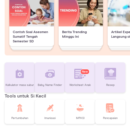
Contoh Soal Asesmen
Berita Trending
Artikel Exp
Sumatif Tengah
Minggu Ini
Langsung o
Semester SD
New
Kalkulator masa subur
Baby Name Finder
Worksheet Anak
Resep
Tools untuk Si Kecil
Pertumbuhan
Imunisasi
MPASI
Pencapaian