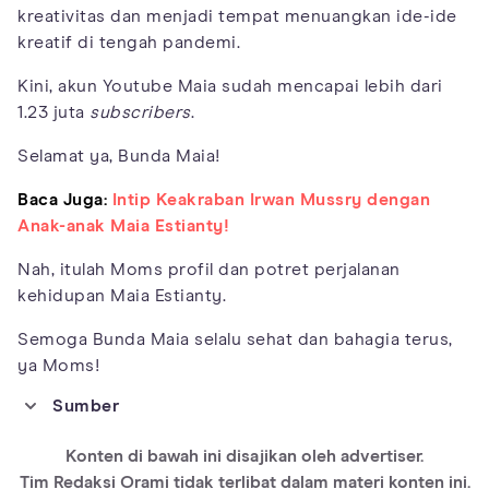
kreativitas dan menjadi tempat menuangkan ide-ide
kreatif di tengah pandemi.
Kini, akun Youtube Maia sudah mencapai lebih dari
1.23 juta
subscribers
.
Selamat ya, Bunda Maia!
Baca Juga:
Intip Keakraban Irwan Mussry dengan
Anak-anak Maia Estianty!
Nah, itulah Moms profil dan potret perjalanan
kehidupan Maia Estianty.
Semoga Bunda Maia selalu sehat dan bahagia terus,
ya Moms!
Sumber
https://www.instagram.com/p/CYQ2zcNhed5/
Konten di bawah ini disajikan oleh advertiser.
https://www.instagram.com/p/CMRry4FjTMH/
Tim Redaksi Orami tidak terlibat dalam materi konten ini.
https://en.wikipedia.org/wiki/Maia_Estianty