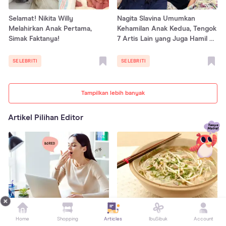
Selamat! Nikita Willy
Nagita Slavina Umumkan
Melahirkan Anak Pertama,
Kehamilan Anak Kedua, Tengok
Simak Faktanya!
7 Artis Lain yang Juga Hamil di
Awal 2021
SELEBRITI
SELEBRITI
Tampilkan lebih banyak
Artikel Pilihan Editor
5 Cara Menghilangkan Rasa
6 Manfaat Taoge untuk
Home
Shopping
Articles
IbuSibuk
Account
Bosan di Kantor, Coba Lakukan
Kesuburan Pria dan Wanita,