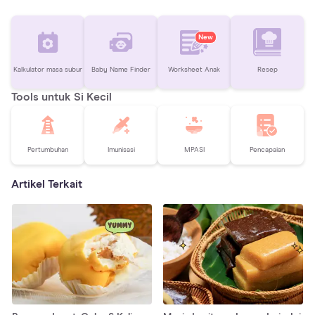
New
Kalkulator masa subur
Baby Name Finder
Worksheet Anak
Resep
Tools untuk Si Kecil
Pertumbuhan
Imunisasi
MPASI
Pencapaian
Artikel Terkait