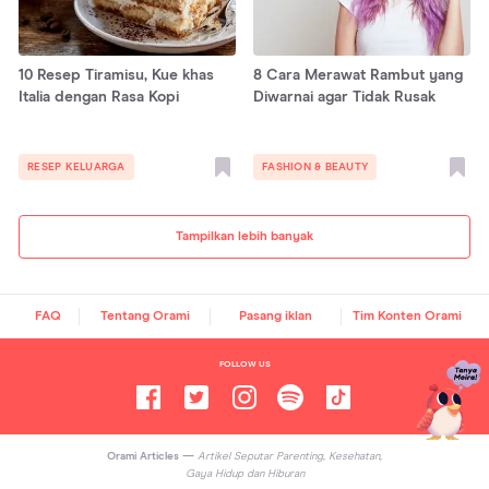
10 Resep Tiramisu, Kue khas
8 Cara Merawat Rambut yang
Italia dengan Rasa Kopi
Diwarnai agar Tidak Rusak
RESEP KELUARGA
FASHION & BEAUTY
Tampilkan lebih banyak
FAQ
Tentang Orami
Pasang iklan
Tim Konten Orami
FOLLOW US
Orami Articles —
Artikel Seputar Parenting, Kesehatan,
Gaya Hidup dan Hiburan