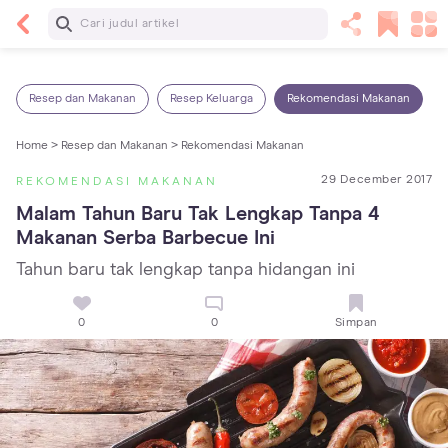
Baca Selanjutnya
5 Manfaat Bermain Masak-Masakan untuk Anak,
Yuk Latih Kreativitas Si Kecil!
Resep dan Makanan
Resep Keluarga
Rekomendasi Makanan
Home >
Resep dan Makanan >
Rekomendasi Makanan
29 December 2017
REKOMENDASI MAKANAN
Malam Tahun Baru Tak Lengkap Tanpa 4 
Makanan Serba Barbecue Ini
Tahun baru tak lengkap tanpa hidangan ini
0
0
Simpan