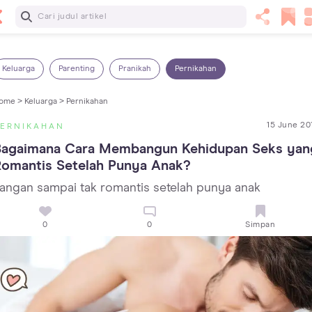
Baca Selanjutnya
13 Rekomendasi RSGM dan Klinik Gigi di Jakarta yang
Terbaik dan Terpercaya
Keluarga
Parenting
Pranikah
Pernikahan
ome >
Keluarga >
Pernikahan
15 June 20
PERNIKAHAN
Bagaimana Cara Membangun Kehidupan Seks yang
Romantis Setelah Punya Anak?
angan sampai tak romantis setelah punya anak
0
0
Simpan