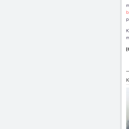
m
b
p
K
m
(