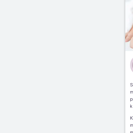
S
m
p
k
K
m
m