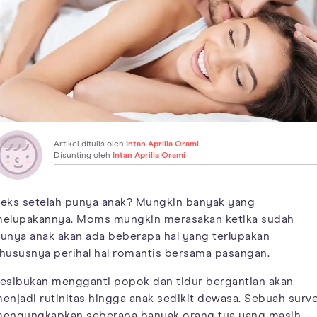
Artikel ditulis oleh
Intan Aprilia Orami
Disunting oleh
Intan Aprilia Orami
eks setelah punya anak? Mungkin banyak yang
elupakannya. Moms mungkin merasakan ketika sudah
unya anak akan ada beberapa hal yang terlupakan
hususnya perihal hal romantis bersama pasangan.
esibukan mengganti popok dan tidur bergantian akan
enjadi rutinitas hingga anak sedikit dewasa. Sebuah surve
engungkapkan seberapa banyak orang tua yang masih