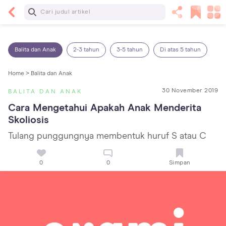
Baca Selanjutnya
7 Penyebab Sakit Tenggorokan pada Anak dan
Cara Mengatasinya
Balita dan Anak
2-3 tahun
3-5 tahun
Di atas 5 tahun
Home >
Balita dan Anak
30 November 2019
BALITA DAN ANAK
Cara Mengetahui Apakah Anak Menderita 
Skoliosis
Tulang punggungnya membentuk huruf S atau C
0
0
Simpan