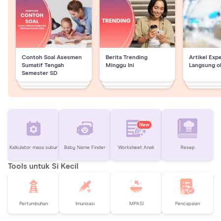
Contoh Soal Asesmen
Berita Trending
Artikel Exp
Sumatif Tengah
Minggu Ini
Langsung o
Semester SD
New
Kalkulator masa subur
Baby Name Finder
Worksheet Anak
Resep
Tools untuk Si Kecil
Pertumbuhan
Imunisasi
MPASI
Pencapaian