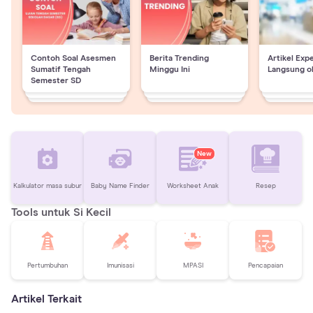
Contoh Soal Asesmen
Berita Trending
Artikel Exp
Sumatif Tengah
Minggu Ini
Langsung o
Semester SD
New
Kalkulator masa subur
Baby Name Finder
Worksheet Anak
Resep
Tools untuk Si Kecil
Pertumbuhan
Imunisasi
MPASI
Pencapaian
Artikel Terkait