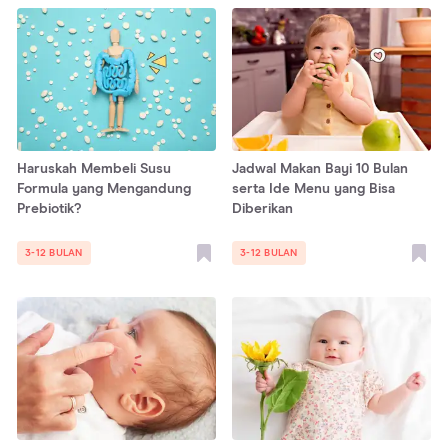
Haruskah Membeli Susu
Jadwal Makan Bayi 10 Bulan
Formula yang Mengandung
serta Ide Menu yang Bisa
Prebiotik?
Diberikan
3-12 BULAN
3-12 BULAN