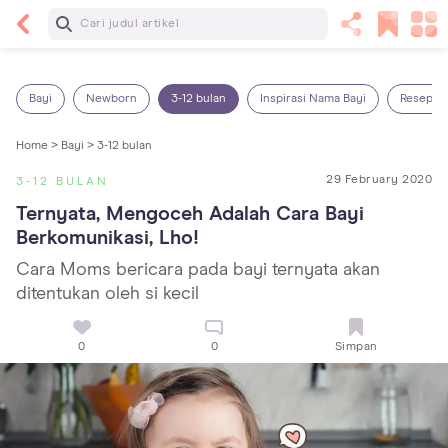
Baca Selanjutnya
Sariawan pada Anak: Penyebab, Cara Mengatasi
dan Mencegahnya
Bayi
Newborn
3-12 bulan
Inspirasi Nama Bayi
Resep M
Home >
Bayi >
3-12 bulan
29 February 2020
3-12 BULAN
Ternyata, Mengoceh Adalah Cara Bayi 
Berkomunikasi, Lho!
Cara Moms bericara pada bayi ternyata akan
ditentukan oleh si kecil
0
0
Simpan