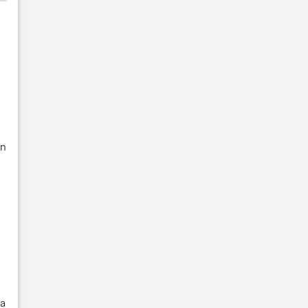
an
pa