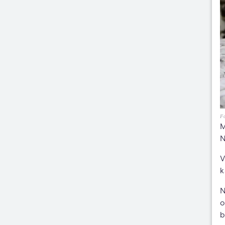
Fo
M
N
V
k
N
o
b