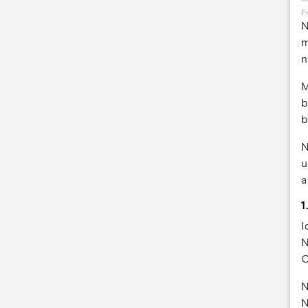
Fo
N
m
n
M
b
b
N
u
a
1
I
N
C
N
N