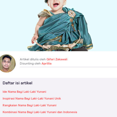
Artikel ditulis oleh
Gifari Zakawali
Disunting oleh
Aprillia
Daftar isi artikel
Ide Nama Bayi Laki-Laki Yunani
Inspirasi Nama Bayi Laki-Laki Yunani Unik
Rangkaian Nama Bayi Laki-Laki Yunani
Kombinasi Nama Bayi Laki-Laki Yunani dan Indonesia