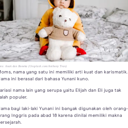
to: Anak dan Boneka (Unsplash.com/Anthony Tran)
oms, nama yang satu ini memiliki arti kuat dan karismatik.
ama ini berasal dari bahasa Yunani kuno.
ariasi nama lain yang serupa yaitu Elijah dan Eli juga tak
alah populer.
ama bayi laki-laki Yunani ini banyak digunakan oleh orang
rang Inggris pada abad 18 karena dinilai memiliki makna
ersejarah.