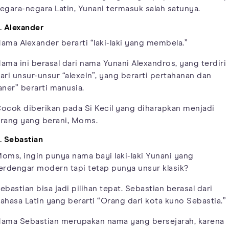
egara-negara Latin, Yunani termasuk salah satunya.
. Alexander
ama Alexander berarti “laki-laki yang membela.”
ama ini berasal dari nama Yunani Alexandros, yang terdiri
ari unsur-unsur “alexein”, yang berarti pertahanan dan
aner” berarti manusia.
ocok diberikan pada Si Kecil yang diharapkan menjadi
rang yang berani, Moms.
. Sebastian
oms, ingin punya nama bayi laki-laki Yunani yang
erdengar modern tapi tetap punya unsur klasik?
ebastian bisa jadi pilihan tepat. Sebastian berasal dari
ahasa Latin yang berarti “Orang dari kota kuno Sebastia.”
ama Sebastian merupakan nama yang bersejarah, karena