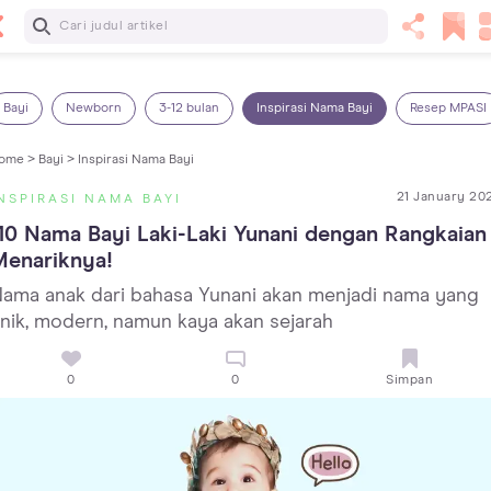
Baca Selanjutnya
13 Rekomendasi RSGM dan Klinik Gigi di Jakarta yang
Terbaik dan Terpercaya
Bayi
Newborn
3-12 bulan
Inspirasi Nama Bayi
Resep MPASI
ome >
Bayi >
Inspirasi Nama Bayi
21 January 20
NSPIRASI NAMA BAYI
10 Nama Bayi Laki-Laki Yunani dengan Rangkaian 
Menariknya!
ama anak dari bahasa Yunani akan menjadi nama yang
nik, modern, namun kaya akan sejarah
0
0
Simpan