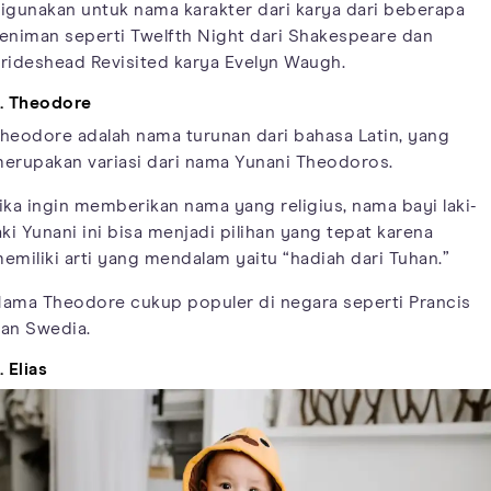
igunakan untuk nama karakter dari karya dari beberapa
eniman seperti Twelfth Night dari Shakespeare dan
rideshead Revisited karya Evelyn Waugh.
. Theodore
heodore adalah nama turunan dari bahasa Latin, yang
erupakan variasi dari nama Yunani Theodoros.
ika ingin memberikan nama yang religius, nama bayi laki-
aki Yunani ini bisa menjadi pilihan yang tepat karena
emiliki arti yang mendalam yaitu “hadiah dari Tuhan.”
ama Theodore cukup populer di negara seperti Prancis
an Swedia.
. Elias