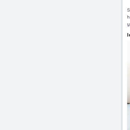
S
h
y
I