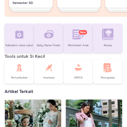
Semester SD
New
Kalkulator masa subur
Baby Name Finder
Worksheet Anak
Resep
Tools untuk Si Kecil
Pertumbuhan
Imunisasi
MPASI
Pencapaian
Artikel Terkait