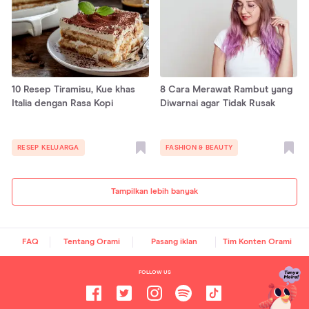
10 Resep Tiramisu, Kue khas
8 Cara Merawat Rambut yang
Italia dengan Rasa Kopi
Diwarnai agar Tidak Rusak
RESEP KELUARGA
FASHION & BEAUTY
Tampilkan lebih banyak
FAQ
Tentang Orami
Pasang iklan
Tim Konten Orami
FOLLOW US