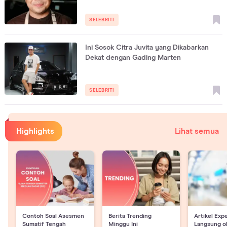
SELEBRITI
Ini Sosok Citra Juvita yang Dikabarkan
Dekat dengan Gading Marten
SELEBRITI
Highlights
Lihat semua
Contoh Soal Asesmen
Berita Trending
Artikel Exp
Sumatif Tengah
Minggu Ini
Langsung o