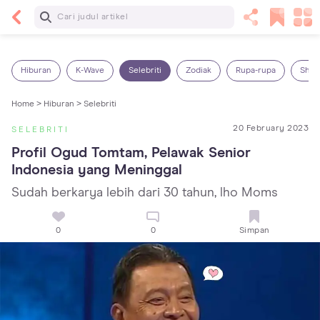
Baca Selanjutnya
7 Penyebab Sakit Tenggorokan pada Anak dan
Cara Mengatasinya
Hiburan
K-Wave
Selebriti
Zodiak
Rupa-rupa
Shop
Home >
Hiburan >
Selebriti
20 February 2023
SELEBRITI
Profil Ogud Tomtam, Pelawak Senior 
Indonesia yang Meninggal
Sudah berkarya lebih dari 30 tahun, lho Moms
0
0
Simpan