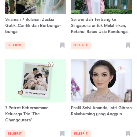
Siraman 7 Bulanan Zaskia
Sarwendah Terbang ke
Gotik, Cantik dan Berbunga-
Singapura untuk Melahirkan,
bunga!
Ketahui Batas Usia Kandungan
Agar Aman Naik Pesawat!
SELEBRITI
SELEBRITI
7 Potret Kebersamaan
Profil Selvi Ananda, Istri Gibran
Keluarga Tria ‘The
Rakabuming yang Anggun
Changcuters’
SELEBRITI
SELEBRITI