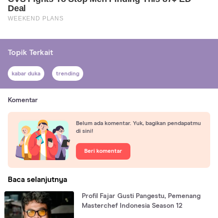
Topik Terkait
kabar duka
trending
Komentar
Belum ada komentar. Yuk, bagikan pendapatmu
di sini!
Beri komentar
Baca selanjutnya
Profil Fajar Gusti Pangestu, Pemenang
Masterchef Indonesia Season 12