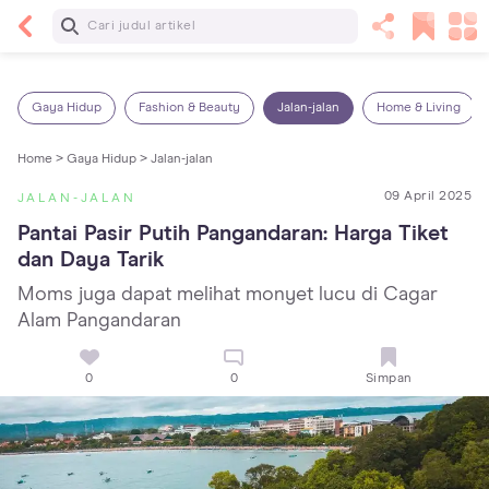
Baca Selanjutnya
14 Rekomendasi Camilan Sehat untuk Anak, Enak
dan Bergizi!
Gaya Hidup
Fashion & Beauty
Jalan-jalan
Home & Living
Home >
Gaya Hidup >
Jalan-jalan
09 April 2025
JALAN-JALAN
Pantai Pasir Putih Pangandaran: Harga Tiket 
dan Daya Tarik
Moms juga dapat melihat monyet lucu di Cagar
Alam Pangandaran
0
0
Simpan