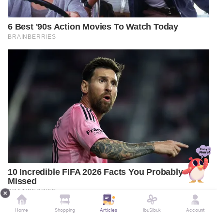
Home
Shopping
Articles
IbuSibuk
Account