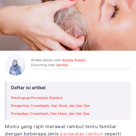
Artikel ditulis oleh
Amelia Riskita
Disunting oleh
Aprillia
Daftar isi artikel
Pentingnya Perawatan Rambut
Pengertian Creambath, Hair Mask, dan Hair Spa
Perbedaan Creambath, Hair Mask, dan Hair Spa
Moms yang rajin merawat rambut tentu familiar
dengan beberapa jenis
perawatan rambut
seperti