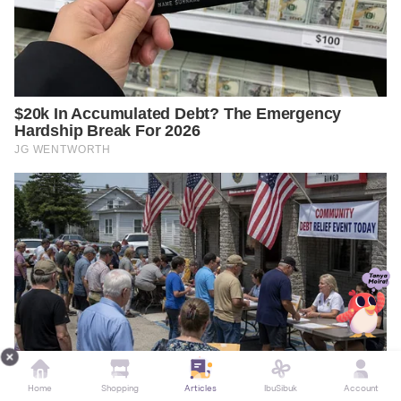
Home
Shopping
Articles
IbuSibuk
Account