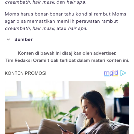
creambath
,
hair mask,
dan
hair spa.
Moms harus benar-benar tahu kondisi rambut Moms
agar bisa memastikan memilih perawatan rambut
creambath
,
hair mask,
atau
hair spa.
Sumber
https://www.ncbi.nlm.nih.gov/pmc/articles/PMC3819075/
Konten di bawah ini disajikan oleh advertiser.
https://www.ncbi.nlm.nih.gov/pmc/articles/PMC4740347/
Tim Redaksi Orami tidak terlibat dalam materi konten ini.