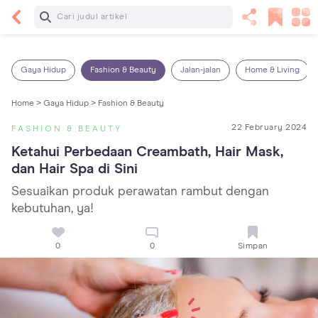
Baca Selanjutnya
Kebutuhan Cairan Anak yang Harus Dipenuhi
Sesuai Usianya
Gaya Hidup
Fashion & Beauty
Jalan-jalan
Home & Living
Home >
Gaya Hidup >
Fashion & Beauty
22 February 2024
FASHION & BEAUTY
Ketahui Perbedaan Creambath, Hair Mask, 
dan Hair Spa di Sini
Sesuaikan produk perawatan rambut dengan
kebutuhan, ya!
0
0
Simpan