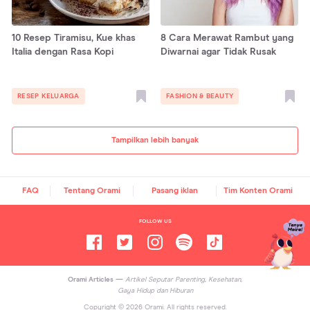
10 Resep Tiramisu, Kue khas
8 Cara Merawat Rambut yang
Italia dengan Rasa Kopi
Diwarnai agar Tidak Rusak
RESEP KELUARGA
FASHION & BEAUTY
Tampilkan lebih banyak
FAQ
Tentang Orami
Pasang iklan
Tim Konten Orami
FOLLOW US
Orami Articles —
Artikel Seputar Parenting, Kesehatan,
Gaya Hidup dan Hiburan
Copyright ©
2026
Orami. All rights reserved.