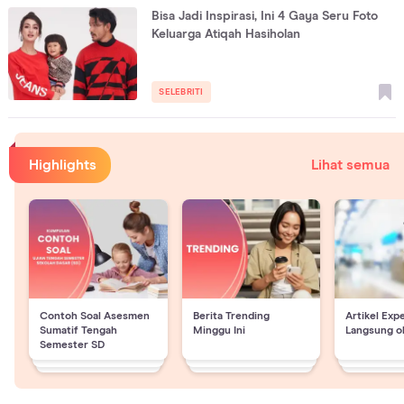
Bisa Jadi Inspirasi, Ini 4 Gaya Seru Foto
Keluarga Atiqah Hasiholan
SELEBRITI
Highlights
Lihat semua
Contoh Soal Asesmen
Berita Trending
Artikel Exp
Sumatif Tengah
Minggu Ini
Langsung o
Semester SD