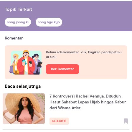
Topik Terkait
song joong ki
song hye kyo
Komentar
Belum ada komentar. Yuk, bagikan pendapatmu
di sini!
Beri komentar
Baca selanjutnya
7 Kontroversi Rachel Vennya, Dituduh
Hasut Sahabat Lepas Hijab hingga Kabur
dari Wisma Atlet
SELEBRITI