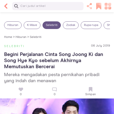
Baca Selanjutnya
7 Penyebab Sakit Tenggorokan pada Anak dan
Cara Mengatasinya
Hiburan
K-Wave
Selebriti
Zodiak
Rupa-rupa
Shop
Home >
Hiburan >
Selebriti
06 July 2019
SELEBRITI
Begini Perjalanan Cinta Song Joong Ki dan 
Song Hye Kyo sebelum Akhirnya 
Memutuskan Bercerai
Mereka mengadakan pesta pernikahan pribadi
yang indah dan menawan
0
0
Simpan