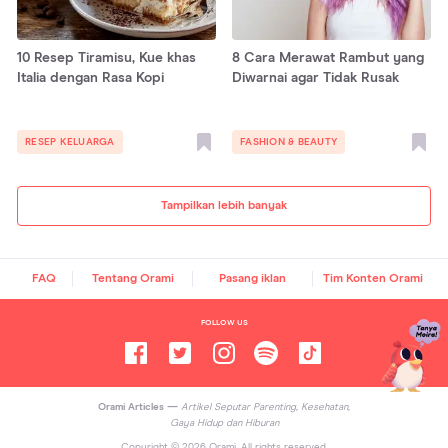
10 Resep Tiramisu, Kue khas
8 Cara Merawat Rambut yang
Italia dengan Rasa Kopi
Diwarnai agar Tidak Rusak
RESEP KELUARGA
FASHION & BEAUTY
Tampilkan lebih banyak
FAQ
Tentang Orami
Pasang iklan
Tim Konten Orami
FOLLOW US
Orami Articles —
Artikel Seputar Parenting, Kesehatan,
Gaya Hidup dan Hiburan
Copyright ©
2026
Orami. All rights reserved.