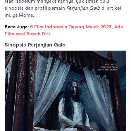
Nah, sebelum menyaksikannya, yuk simak dulu
sinopsis dan profil pemain
Perjanjian Gaib
di artikel
ini, ya Moms.
Baca Juga:
6 Film Indonesia Tayang Maret 2023, Ada
Film soal Bunuh Diri
Sinopsis Perjanjian Gaib