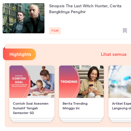
Sinopsis The Last Witch Hunter, Cerita
Bangkitnya Penyihir
FILM
Highlights
Lihat semua
Contoh Soal Asesmen
Berita Trending
Artikel Exp
Sumatif Tengah
Minggu Ini
Langsung o
Semester SD