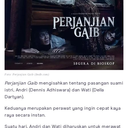
Foto: Perjanjian Gaib (Imdb.com)
Perjanjian Gaib
mengisahkan tentang pasangan suami
istri, Andri (Dennis Adhiswara) dan Wati (Della
Dartyan).
Keduanya merupakan perawat yang ingin cepat kaya
raya secara instan.
Suatu hari, Andri dan Wati diharuskan untuk merawat