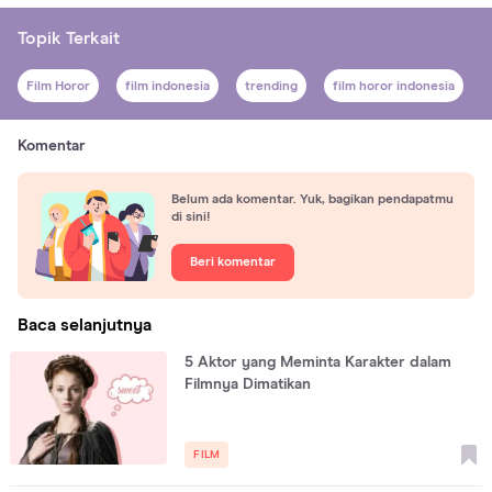
Topik Terkait
Film Horor
film indonesia
trending
film horor indonesia
Komentar
Belum ada komentar. Yuk, bagikan pendapatmu
di sini!
Beri komentar
Baca selanjutnya
5 Aktor yang Meminta Karakter dalam
Filmnya Dimatikan
FILM