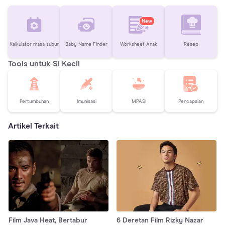
New
Kalkulator masa subur
Baby Name Finder
Worksheet Anak
Resep
Tools untuk Si Kecil
Pertumbuhan
Imunisasi
MPASI
Pencapaian
Artikel Terkait
Film Java Heat, Bertabur
6 Deretan Film Rizky Nazar