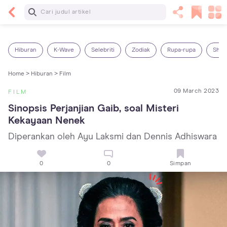
Baca Selanjutnya
Kebutuhan Cairan Anak yang Harus Dipenuhi
Sesuai Usianya
Hiburan
K-Wave
Selebriti
Zodiak
Rupa-rupa
Shop
Home >
Hiburan >
Film
09 March 2023
FILM
Sinopsis Perjanjian Gaib, soal Misteri 
Kekayaan Nenek
Diperankan oleh Ayu Laksmi dan Dennis Adhiswara
0
0
Simpan