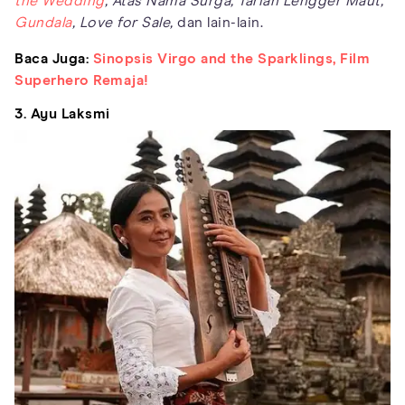
the Wedding
,
Atas Nama Surga,
Tarian Lengger Maut,
Gundala
,
Love for Sale,
dan lain-lain.
Baca Juga:
Sinopsis Virgo and the Sparklings, Film
Superhero Remaja!
3. Ayu Laksmi