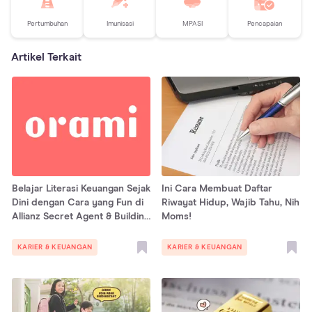
Pertumbuhan
Imunisasi
MPASI
Pencapaian
Artikel Terkait
Belajar Literasi Keuangan Sejak
Ini Cara Membuat Daftar
Dini dengan Cara yang Fun di
Riwayat Hidup, Wajib Tahu, Nih
Allianz Secret Agent & Building
Moms!
Climbing
KARIER & KEUANGAN
KARIER & KEUANGAN