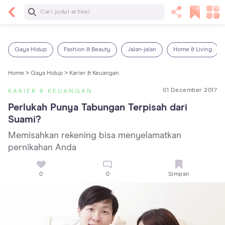
Baca Selanjutnya
Kebutuhan Cairan Anak yang Harus Dipenuhi
Sesuai Usianya
Gaya Hidup
Fashion & Beauty
Jalan-jalan
Home & Living
Home >
Gaya Hidup >
Karier & Keuangan
01 December 2017
KARIER & KEUANGAN
Perlukah Punya Tabungan Terpisah dari 
Suami?
Memisahkan rekening bisa menyelamatkan
pernikahan Anda
0
0
Simpan