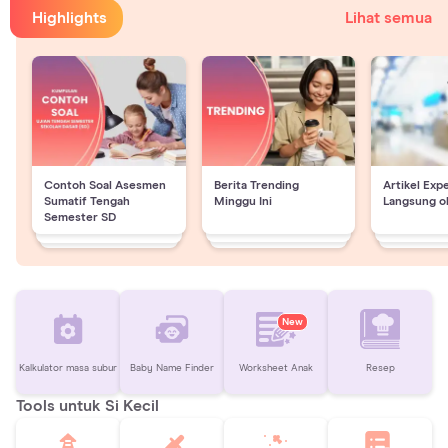
Highlights
Lihat semua
Contoh Soal Asesmen
Berita Trending
Artikel Exp
Sumatif Tengah
Minggu Ini
Langsung o
Semester SD
New
Kalkulator masa subur
Baby Name Finder
Worksheet Anak
Resep
Tools untuk Si Kecil