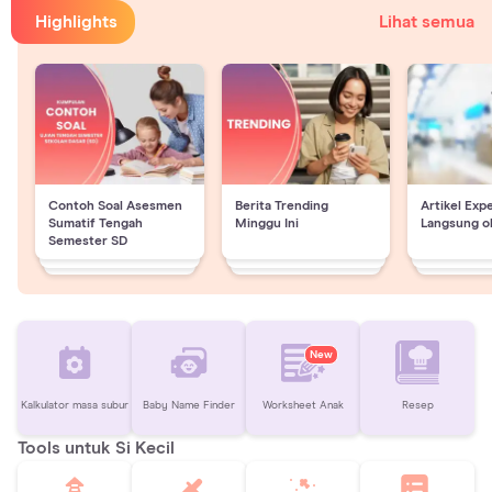
Highlights
Lihat semua
Contoh Soal Asesmen
Berita Trending
Artikel Exp
Sumatif Tengah
Minggu Ini
Langsung o
Semester SD
New
Kalkulator masa subur
Baby Name Finder
Worksheet Anak
Resep
Tools untuk Si Kecil