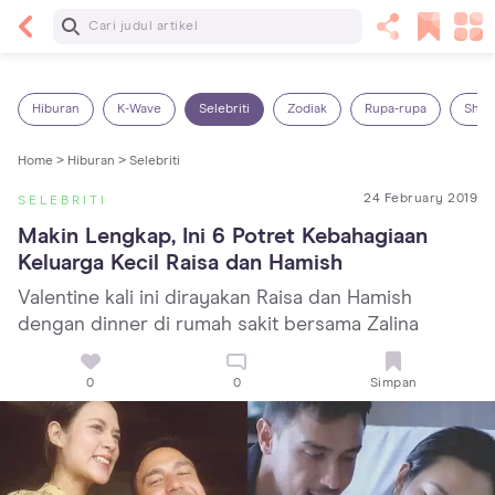
Baca Selanjutnya
7 Penyebab Sakit Tenggorokan pada Anak dan
Cara Mengatasinya
Hiburan
K-Wave
Selebriti
Zodiak
Rupa-rupa
Shop
Home >
Hiburan >
Selebriti
24 February 2019
SELEBRITI
Makin Lengkap, Ini 6 Potret Kebahagiaan 
Keluarga Kecil Raisa dan Hamish
Valentine kali ini dirayakan Raisa dan Hamish
dengan dinner di rumah sakit bersama Zalina
0
0
Simpan