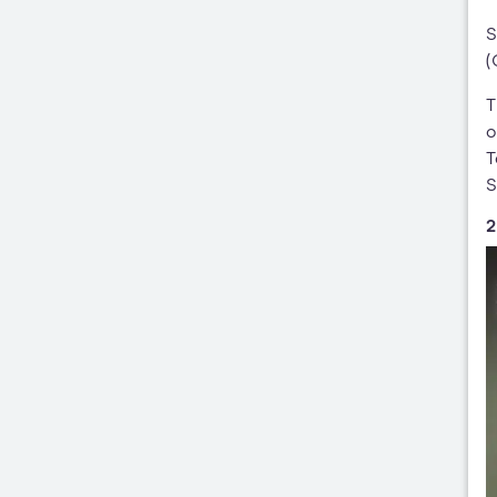
S
(
T
o
T
S
2