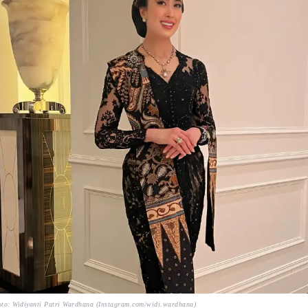
to: Widiyanti Putri Wardhana (Instagram.com/widi.wardhana)