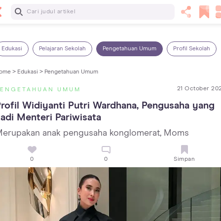
Baca Selanjutnya
Kebutuhan Cairan Anak yang Harus Dipenuhi Sesuai
Usianya
Edukasi
Pelajaran Sekolah
Pengetahuan Umum
Profil Sekolah
ome >
Edukasi >
Pengetahuan Umum
21 October 20
PENGETAHUAN UMUM
rofil Widiyanti Putri Wardhana, Pengusaha yang 
adi Menteri Pariwisata
erupakan anak pengusaha konglomerat, Moms
0
0
Simpan