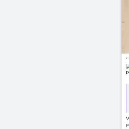
Fo
W
P