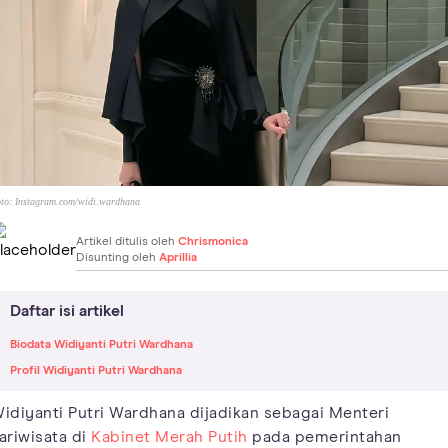
to:
Instagram.com/widi.wardhana
Artikel ditulis oleh
Chrismonica
Disunting oleh
Aprillia
Daftar isi artikel
Biodata Widiyanti Putri Wardhana
Profil Widiyanti Putri Wardhana
idiyanti Putri Wardhana dijadikan sebagai Menteri
ariwisata di
Kabinet Merah Putih
pada pemerintahan