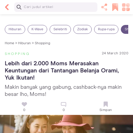
Baca Selanjutnya
14 Rekomendasi Camilan Sehat untuk Anak, Enak
dan Bergizi!
Hiburan
K-Wave
Selebriti
Zodiak
Rupa-rupa
Shop
Home >
Hiburan >
Shopping
24 March 2020
SHOPPING
Lebih dari 2.000 Moms Merasakan 
Keuntungan dari Tantangan Belanja Orami, 
Yuk Ikutan!
Makin banyak yang gabung, cashback-nya makin
besar lho, Moms!
0
0
Simpan