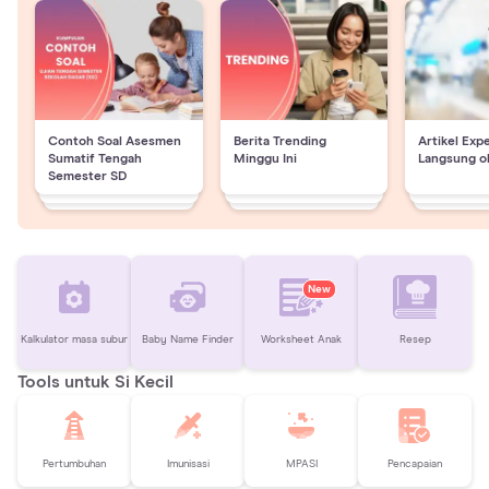
Contoh Soal Asesmen
Berita Trending
Artikel Exp
Sumatif Tengah
Minggu Ini
Langsung o
Semester SD
New
Kalkulator masa subur
Baby Name Finder
Worksheet Anak
Resep
Tools untuk Si Kecil
Pertumbuhan
Imunisasi
MPASI
Pencapaian