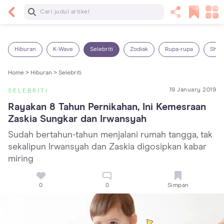
Baca Selanjutnya
Panas Dalam pada Anak: Gejala, Penyebab dan
Cara Mengatasinya!
Hiburan
K-Wave
Selebriti
Zodiak
Rupa-rupa
Shop
Home >
Hiburan >
Selebriti
19 January 2019
SELEBRITI
Rayakan 8 Tahun Pernikahan, Ini Kemesraan 
Zaskia Sungkar dan Irwansyah
Sudah bertahun-tahun menjalani rumah tangga, tak
sekalipun Irwansyah dan Zaskia digosipkan kabar
miring
0
0
Simpan