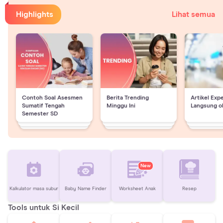
Highlights
Lihat semua
Contoh Soal Asesmen
Berita Trending
Artikel Exp
Sumatif Tengah
Minggu Ini
Langsung o
Semester SD
New
Kalkulator masa subur
Baby Name Finder
Worksheet Anak
Resep
Tools untuk Si Kecil