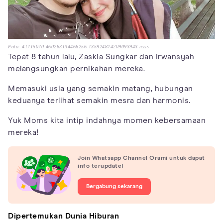
Foto: 41715070 460263134466256 135924874209093943 nsss
Tepat 8 tahun lalu, Zaskia Sungkar dan Irwansyah
melangsungkan pernikahan mereka.
Memasuki usia yang semakin matang, hubungan
keduanya terlihat semakin mesra dan harmonis.
Yuk Moms kita intip indahnya momen kebersamaan
mereka!
Join Whatsapp Channel Orami untuk dapat
info terupdate!
Bergabung sekarang
Dipertemukan Dunia Hiburan