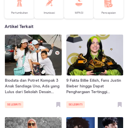
Pertumbuhan
Imunisasi
MPASI
Pencapaian
Artikel Terkait
Biodata dan Potret Kompak 3
9 Fakta Billie Eilish, Fans Justin
Anak Sandiaga Uno, Ada yang
Bieber hingga Dapat
Lulus dari Sekolah Desain
Penghargaan Tertinggi
Ternama!
Grammy Awards
SELEBRITI
SELEBRITI