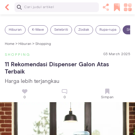
Baca Selanjutnya
14 Rekomendasi Camilan Sehat untuk Anak, Enak
dan Bergizi!
Hiburan
K-Wave
Selebriti
Zodiak
Rupa-rupa
Shop
Home >
Hiburan >
Shopping
03 March 2025
SHOPPING
11 Rekomendasi Dispenser Galon Atas 
Terbaik
Harga lebih terjangkau
0
0
Simpan