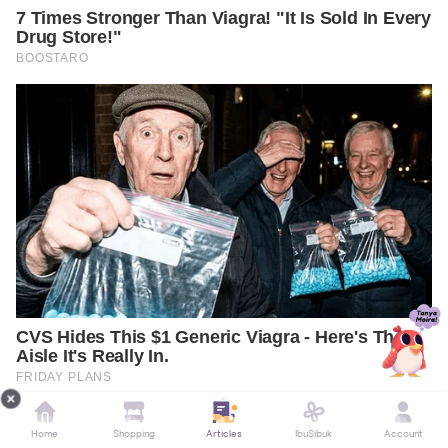
Home
Shopping
Articles
IbuSibuk
Account