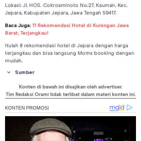
Lokasi: Jl. HOS. Cokroaminoto No.27, Kauman, Kec.
Jepara, Kabupaten Jepara, Jawa Tengah 59417.
Baca Juga:
11 Rekomendasi Hotel di Kuningan Jawa
Barat, Terjangkau!
Itulah 8 rekomendasi hotel di Jepara dengan harga
terjangkau dan bisa langsung Moms booking dengan
mudah.
Sumber
https://www.tripadvisor.co.id/Hotels-g1189712-
Jepara_Central_Java_Java-Hotels.html
Konten di bawah ini disajikan oleh advertiser.
https://www.traveloka.com/id-id/hotel/indonesia/area/jepara-
Tim Redaksi Orami tidak terlibat dalam materi konten ini.
city-center-106992