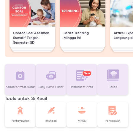
Contoh Soal Asesmen
Berita Trending
Artikel Exp
Sumatif Tengah
Minggu Ini
Langsung o
Semester SD
New
Kalkulator masa subur
Baby Name Finder
Worksheet Anak
Resep
Tools untuk Si Kecil
Pertumbuhan
Imunisasi
MPASI
Pencapaian