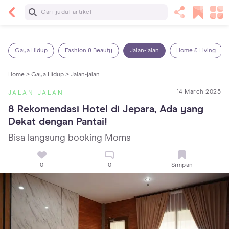
Baca Selanjutnya
14 Rekomendasi Camilan Sehat untuk Anak, Enak
dan Bergizi!
Gaya Hidup
Fashion & Beauty
Jalan-jalan
Home & Living
Home >
Gaya Hidup >
Jalan-jalan
14 March 2025
JALAN-JALAN
8 Rekomendasi Hotel di Jepara, Ada yang 
Dekat dengan Pantai!
Bisa langsung booking Moms
0
0
Simpan