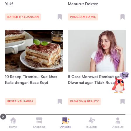
Yuk!
Menurut Dokter
KARIER & KEUANGAN
PROGRAM HAMIL
10 Resep Tiramisu, Kue khas
8 Cara Merawat Rambut yang
Italia dengan Rasa Kopi
Diwarnai agar Tidak Rusak
RESEP KELUARGA
FASHION & BEAUTY
Tampilkan lebih banyak
Home
Shopping
Articles
IbuSibuk
Account