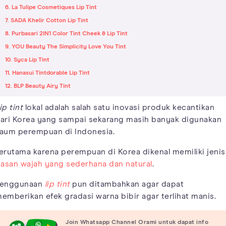
6. La Tulipe Cosmetiques Lip Tint
7. SADA Khelir Cotton Lip Tint
8. Purbasari 2IN1 Color Tint Cheek & Lip Tint
9. YOU Beauty The Simplicity Love You Tint
10. Syca Lip Tint
11. Hanasui Tintdorable Lip Tint
12. BLP Beauty Airy Tint
ip tint
lokal adalah salah satu inovasi produk kecantikan
ari Korea yang sampai sekarang masih banyak digunakan
aum perempuan di Indonesia.
erutama karena perempuan di Korea dikenal memiliki jenis
iasan wajah yang sederhana dan natural
.
enggunaan
lip tint
pun ditambahkan agar dapat
emberikan efek gradasi warna bibir agar terlihat manis.
Join Whatsapp Channel Orami untuk dapat info