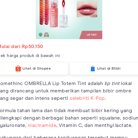
ulai dari Rp50.150
ek harga produk di bawah ini
Lihat di Shopee
Lihat di Blibli
omethinc OMBRELLA Lip Totem Tint adalah
lip tint
lokal
ang dirancang untuk memberikan tampilan bibir ombre
ang segar dan intens seperti
selebriti K-Pop
.
ormula tahan lama dan tidak membuat bibir kering yang
ilengkapi dengan berbagai bahan seperti squalane, sodiu
yaluronate,
niacinamide
, Vitamin C, dan menthyl lactate.
abungan dari beberapa kanduangan tersebut mampu