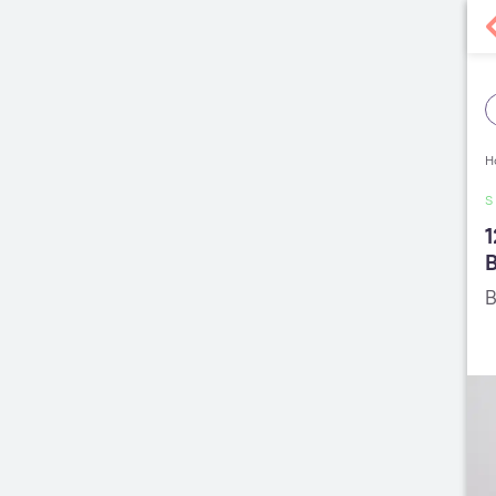
H
1
B
B