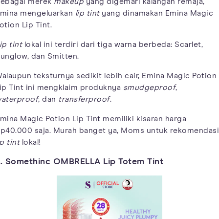
ebagai merek
makeup
yang digemari kalangan remaja,
mina mengeluarkan
lip tint
yang dinamakan Emina Magic
otion Lip Tint.
ip tint
lokal ini terdiri dari tiga warna berbeda: Scarlet,
unglow, dan Smitten.
alaupun teksturnya sedikit lebih cair, Emina Magic Potion
ip Tint ini mengklaim produknya
smudgeproof
,
aterproof
, dan
transferproof
.
mina Magic Potion Lip Tint memiliki kisaran harga
p40.000 saja. Murah banget ya, Moms untuk rekomendasi
ip tint
lokal!
. Somethinc OMBRELLA Lip Totem Tint