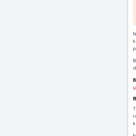
N
k
p
B
d
B
y
R
T
r
k
M