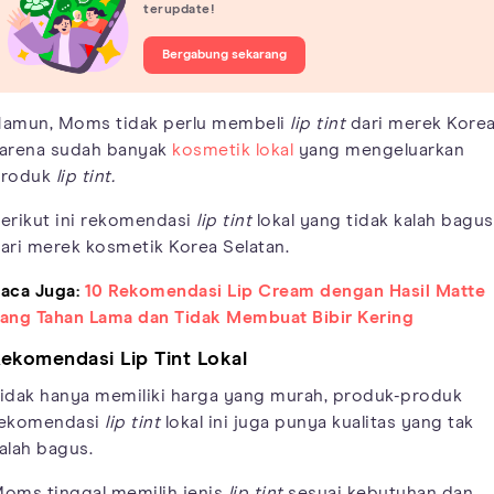
terupdate!
Bergabung sekarang
amun, Moms tidak perlu membeli
lip tint
dari merek Korea
arena sudah banyak
kosmetik lokal
yang mengeluarkan
roduk
lip tint.
erikut ini rekomendasi
lip tint
lokal yang tidak kalah bagus
ari merek kosmetik Korea Selatan.
aca Juga:
10 Rekomendasi Lip Cream dengan Hasil Matte
ang Tahan Lama dan Tidak Membuat Bibir Kering
ekomendasi Lip Tint Lokal
idak hanya memiliki harga yang murah, produk-produk
ekomendasi
lip tint
lokal ini juga punya kualitas yang tak
alah bagus.
oms tinggal memilih jenis
lip tint
sesuai kebutuhan dan