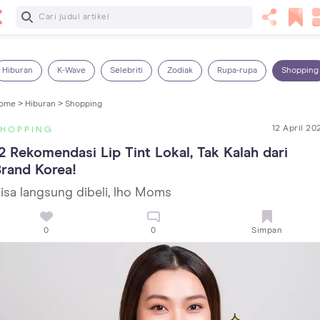
Baca Selanjutnya
Kebutuhan Cairan Anak yang Harus Dipenuhi Sesuai
Usianya
Hiburan
K-Wave
Selebriti
Zodiak
Rupa-rupa
Shopping
ome >
Hiburan >
Shopping
12 April 20
SHOPPING
2 Rekomendasi Lip Tint Lokal, Tak Kalah dari 
rand Korea!
isa langsung dibeli, lho Moms
0
0
Simpan