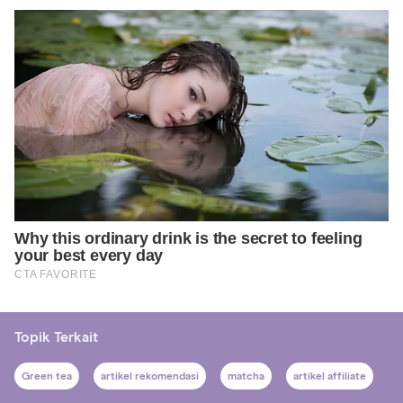
Topik Terkait
Green tea
artikel rekomendasi
matcha
artikel affiliate