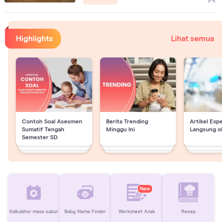
Highlights
Lihat semua
Contoh Soal Asesmen
Berita Trending
Artikel Exp
Sumatif Tengah
Minggu Ini
Langsung o
Semester SD
New
Kalkulator masa subur
Baby Name Finder
Worksheet Anak
Resep