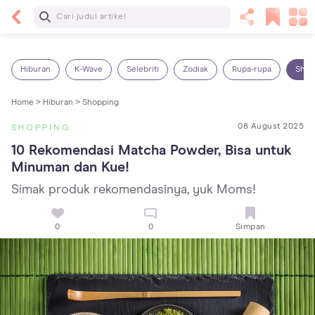
Baca Selanjutnya
Sariawan pada Anak: Penyebab, Cara Mengatasi
dan Mencegahnya
Hiburan
K-Wave
Selebriti
Zodiak
Rupa-rupa
Shop
Home >
Hiburan >
Shopping
08 August 2025
SHOPPING
10 Rekomendasi Matcha Powder, Bisa untuk 
Minuman dan Kue!
Simak produk rekomendasinya, yuk Moms!
0
0
Simpan