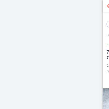
H
R
7
C