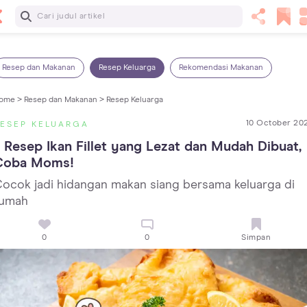
Baca Selanjutnya
13 Rekomendasi RSGM dan Klinik Gigi di Jakarta yang
Terbaik dan Terpercaya
Resep dan Makanan
Resep Keluarga
Rekomendasi Makanan
ome >
Resep dan Makanan >
Resep Keluarga
10 October 20
ESEP KELUARGA
 Resep Ikan Fillet yang Lezat dan Mudah Dibuat, 
Coba Moms!
ocok jadi hidangan makan siang bersama keluarga di
rumah
0
0
Simpan