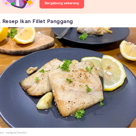
Bergabung sekarang
. Resep Ikan Fillet Panggang
to: cookpad/benika