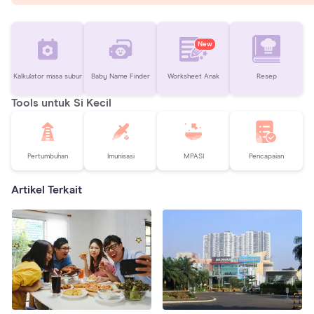
New
Kalkulator masa subur
Baby Name Finder
Worksheet Anak
Resep
Tools untuk Si Kecil
Pertumbuhan
Imunisasi
MPASI
Pencapaian
Artikel Terkait