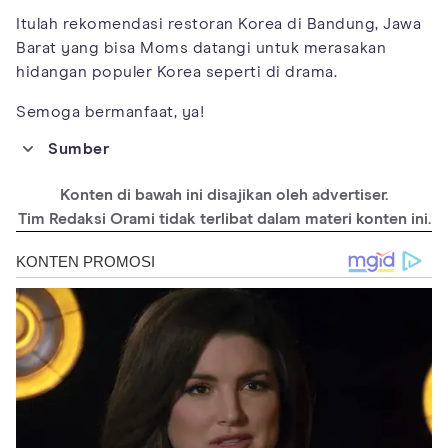
Itulah rekomendasi restoran Korea di Bandung, Jawa
Barat yang bisa Moms datangi untuk merasakan
hidangan populer Korea seperti di drama.
Semoga bermanfaat, ya!
Sumber
https://tempatwisatadibandung.info/restoran-korea-di-
bandung/
Konten di bawah ini disajikan oleh advertiser.
https://keluyuran.com/restoran-korea-di-bandung/
Tim Redaksi Orami tidak terlibat dalam materi konten ini.