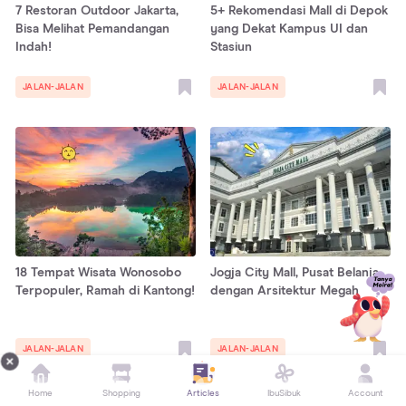
7 Restoran Outdoor Jakarta,
5+ Rekomendasi Mall di Depok
Bisa Melihat Pemandangan
yang Dekat Kampus UI dan
Indah!
Stasiun
JALAN-JALAN
JALAN-JALAN
18 Tempat Wisata Wonosobo
Jogja City Mall, Pusat Belanja
Terpopuler, Ramah di Kantong!
dengan Arsitektur Megah
JALAN-JALAN
JALAN-JALAN
Home
Shopping
Articles
IbuSibuk
Account