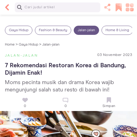
Baca Selanjutnya
Kebutuhan Cairan Anak yang Harus Dipenuhi
Sesuai Usianya
Gaya Hidup
Fashion & Beauty
Jalan-jalan
Home & Living
Home >
Gaya Hidup >
Jalan-jalan
03 November 2023
JALAN-JALAN
7 Rekomendasi Restoran Korea di Bandung, 
Dijamin Enak!
Moms pecinta musik dan drama Korea wajib
mengunjungi salah satu resto di bawah ini!
0
0
Simpan