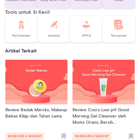
Kalkulator masa subur
Baby Name Finder
Worksheet Anak
Resep
Tools untuk Si Kecil
Pertumbuhan
Imunisasi
MPASI
Pencapaian
Artikel Terkait
Review Bedak Marcks, Makeup
Review Cosrx Low pH Good
Bebas Kilap dan Tahan Lama
Morning Gel Cleanser oleh
Moms Orami, Bersih
Menyegarkan!
SKINCARE & MAKEUP
SKINCARE & MAKEUP