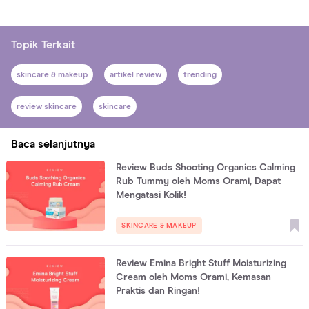
Topik Terkait
skincare & makeup
artikel review
trending
review skincare
skincare
Baca selanjutnya
Review Buds Shooting Organics Calming
Rub Tummy oleh Moms Orami, Dapat
Mengatasi Kolik!
SKINCARE & MAKEUP
Review Emina Bright Stuff Moisturizing
Cream oleh Moms Orami, Kemasan
Praktis dan Ringan!