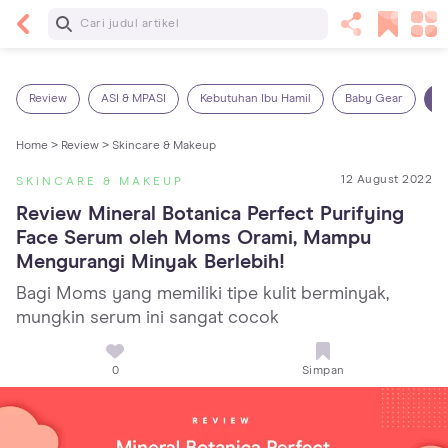
Baca Selanjutnya
Sariawan pada Anak: Penyebab, Cara Mengatasi
dan Mencegahnya
Review
ASI & MPASI
Kebutuhan Ibu Hamil
Baby Gear
S
Home >
Review >
Skincare & Makeup
12 August 2022
SKINCARE & MAKEUP
Review Mineral Botanica Perfect Purifying 
Face Serum oleh Moms Orami, Mampu 
Mengurangi Minyak Berlebih!
Bagi Moms yang memiliki tipe kulit berminyak,
mungkin serum ini sangat cocok
0
Simpan