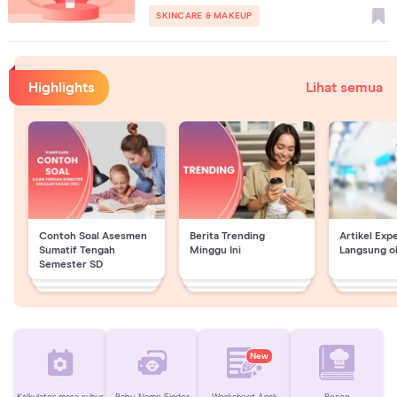
SKINCARE & MAKEUP
Highlights
Lihat semua
Contoh Soal Asesmen
Berita Trending
Artikel Exp
Sumatif Tengah
Minggu Ini
Langsung o
Semester SD
New