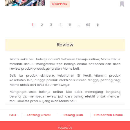
SHOPPING
1
2
3
4
5
...
65
Review
Moms suka beli belanja online? Sebelum belanja online, Moms harus
terlebih dahulu mengetahui tips belanja online antiboros dan baca
review produk-produk yang akan Moms beli.
Baik itu produk skincare, kebutuhan Si Kecil, vitamin, produk
kesehatan lain, hingga produk elektronik rumah tangga, penting bagi
Moms untuk cari tahu dulu reviewnya.
Mengingat saat belanja online kita tidak memegang langsung
barangnya, membaca review jadi cara paling efektif untuk mencari
tahu kualitas produk yang akan Moms beli.
Sebelum mencari tahu tentang review produk, yuk simak dulu tips
belanja online antiboros di bawah ini.
FAQ
Tentang Orami
Pasang iklan
Tim Konten Orami
Tips Belanja Online Antiboros
Meski kekhawatiran tersebut sering mengikuti kita, jangan ragu untuk
FOLLOW US