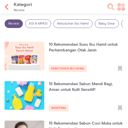
Kategori
Review
Review
ASI & MPASI
Kebutuhan Ibu Hamil
Baby Gear
S
10 Rekomendasi Susu Ibu Hamil untuk
Perkembangan Otak Janin
KEBUTUHAN IBU HAMIL
15 Rekomendasi Sabun Mandi Bayi,
Aman untuk Kulit Sensitif!
SHOPPING
15 Rekomendasi Sabun Cuci Muka untuk