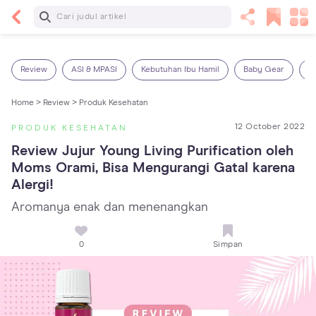
Baca Selanjutnya
14 Rekomendasi Camilan Sehat untuk Anak, Enak
dan Bergizi!
Review
ASI & MPASI
Kebutuhan Ibu Hamil
Baby Gear
S
Home >
Review >
Produk Kesehatan
12 October 2022
PRODUK KESEHATAN
Review Jujur Young Living Purification oleh 
Moms Orami, Bisa Mengurangi Gatal karena 
Alergi!
Aromanya enak dan menenangkan
0
Simpan