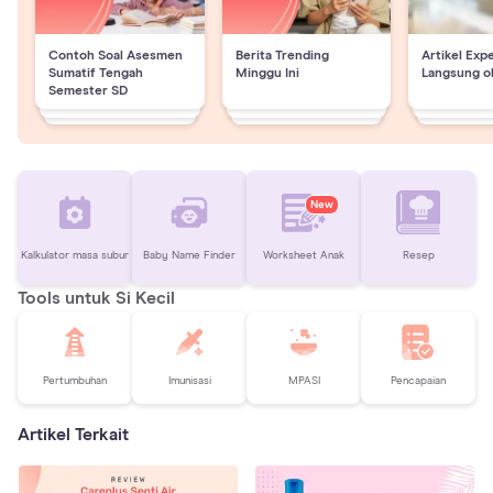
Contoh Soal Asesmen
Berita Trending
Artikel Exp
Sumatif Tengah
Minggu Ini
Langsung o
Semester SD
New
Kalkulator masa subur
Baby Name Finder
Worksheet Anak
Resep
Tools untuk Si Kecil
Pertumbuhan
Imunisasi
MPASI
Pencapaian
Artikel Terkait