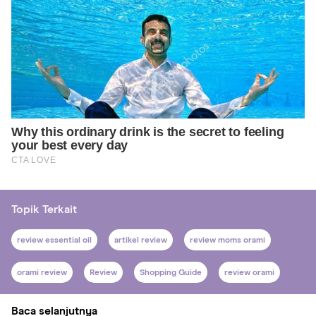
Topik Terkait
review essential oil
artikel review
review moms orami
orami review
Review
Shopping Guide
review orami
Baca selanjutnya