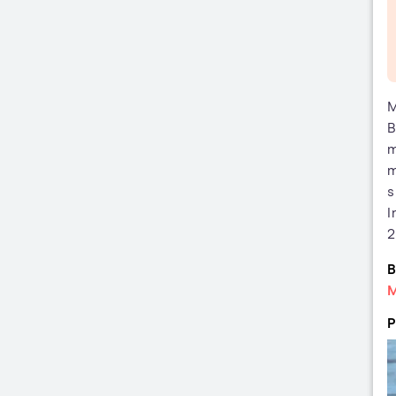
M
B
m
m
s
I
2
B
M
P