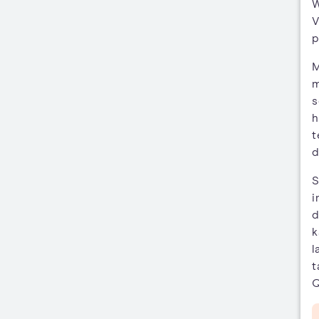
W
V
p
M
m
s
h
t
d
S
i
d
k
l
t
Q