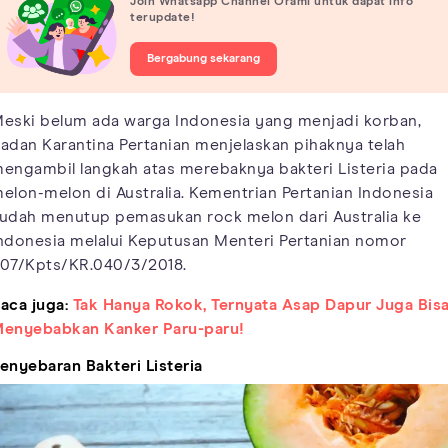
Join Whatsapp Channel Orami untuk dapat info
terupdate!
Bergabung sekarang
eski belum ada warga Indonesia yang menjadi korban,
adan Karantina Pertanian menjelaskan pihaknya telah
engambil langkah atas merebaknya bakteri Listeria pada
elon-melon di Australia. Kementrian Pertanian Indonesia
udah menutup pemasukan rock melon dari Australia ke
ndonesia melalui Keputusan Menteri Pertanian nomor
07/Kpts/KR.040/3/2018.
aca juga:
Tak Hanya Rokok, Ternyata Asap Dapur Juga Bis
enyebabkan Kanker Paru-paru!
enyebaran Bakteri Listeria