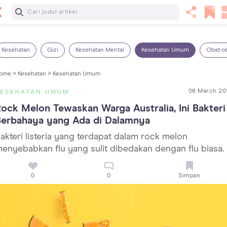
Baca Selanjutnya
Panas Dalam pada Anak: Gejala, Penyebab dan Cara
Mengatasinya!
Kesehatan
Gizi
Kesehatan Mental
Kesehatan Umum
Obat-o
ome >
Kesehatan >
Kesehatan Umum
08 March 20
KESEHATAN UMUM
ock Melon Tewaskan Warga Australia, Ini Bakteri 
Berbahaya yang Ada di Dalamnya
akteri listeria yang terdapat dalam rock melon
enyebabkan flu yang sulit dibedakan dengan flu biasa.
0
0
Simpan