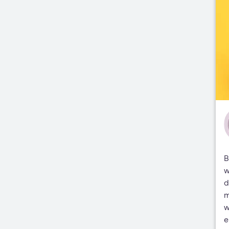
B
w
d
m
w
e