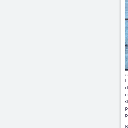
Fo
L
d
m
d
p
p
B