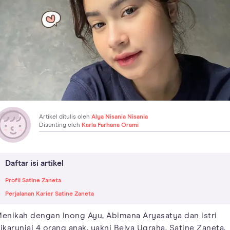
Artikel ditulis oleh
Alya Nisania Nisania
Disunting oleh
Karla Farhana Orami
Daftar isi artikel
Profil Satine Zaneta
Perjalanan Karier Satine Zaneta
enikah dengan Inong Ayu, Abimana Aryasatya dan istri
ikaruniai 4 orang anak, yakni Belva Ugraha, Satine Zaneta,