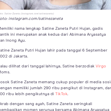
to: Satine Zaneta (instagram.com/satinezaneta)
oto: instagram.com/satinezaneta
emiliki nama lengkap Satine Zaneta Putri Hujan, gadis
antik ini merupakan anak kedua dari Abimana Aryasatya
an Inong Ayu.
atine Zaneta Putri Hujan lahir pada tanggal 6 September
002 di Jakarta.
alau dilihat dari tanggal lahirnya, Satine berzodiak
Virgo
Moms.
osok Satine Zaneta memang cukup populer di media sosi
engan memiliki jumlah 290 ribu pengikut di Instagram, da
00 ribu lebih pengikutnya di
TikTok
.
krab dengan sang ayah, Satine Zaneta seringkali
embagikan momen serunya bersama Abimana Aryasatya