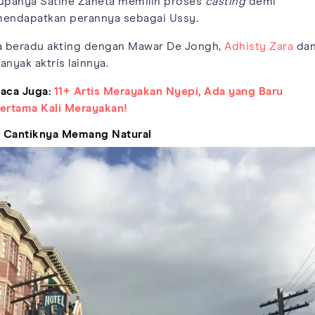
upanya Satine Zaneta memilih proses
casting
demi
endapatkan perannya sebagai Ussy.
a beradu akting dengan Mawar De Jongh,
Adhisty Zara
da
anyak aktris lainnya.
aca Juga:
11+ Artis Merayakan Nyepi, Ada yang Baru
ertama Kali Merayakan!
. Cantiknya Memang Natural