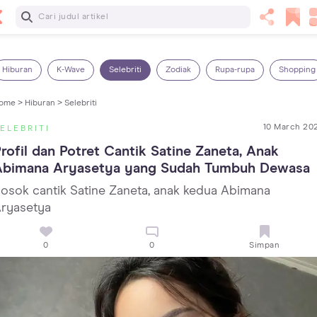
Baca Selanjutnya
13 Rekomendasi RSGM dan Klinik Gigi di Jakarta yang
Terbaik dan Terpercaya
Hiburan
K-Wave
Selebriti
Zodiak
Rupa-rupa
Shopping
ome >
Hiburan >
Selebriti
10 March 20
ELEBRITI
rofil dan Potret Cantik Satine Zaneta, Anak 
Abimana Aryasetya yang Sudah Tumbuh Dewasa
osok cantik Satine Zaneta, anak kedua Abimana
ryasetya
0
0
Simpan