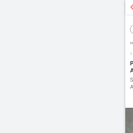
H
S
P
S
A