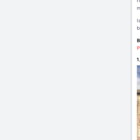
r
m
I
b
B
P
1