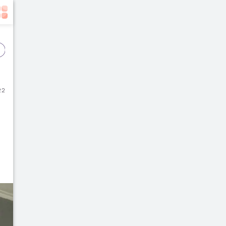
Event
Film
Buku
22