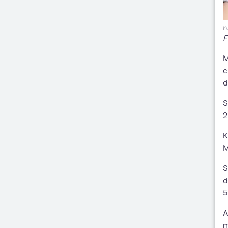
Fo
F
M
c
d
S
2
K
S
d
5
A
m