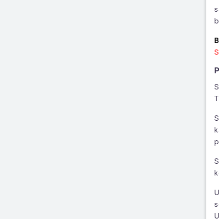
s
b
B
S
P
S
T
S
k
p
S
k
U
s
U