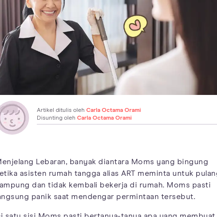
Artikel ditulis oleh
Carla Octama Orami
Disunting oleh
Carla Octama Orami
enjelang Lebaran, banyak diantara Moms yang bingung
etika asisten rumah tangga alias ART meminta untuk pulan
ampung dan tidak kembali bekerja di rumah. Moms pasti
angsung panik saat mendengar permintaan tersebut.
i satu sisi Moms pasti bertanya-tanya apa yang membuat