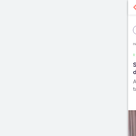
H
R
S
d
A
t