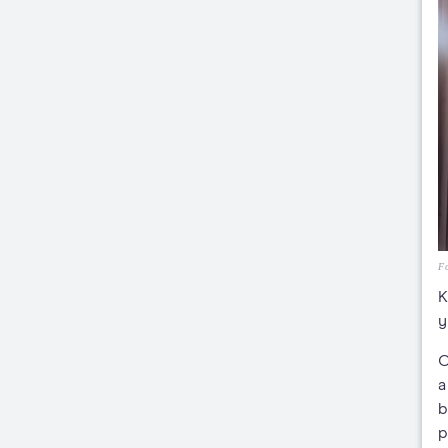
Fo
K
y
C
a
b
p