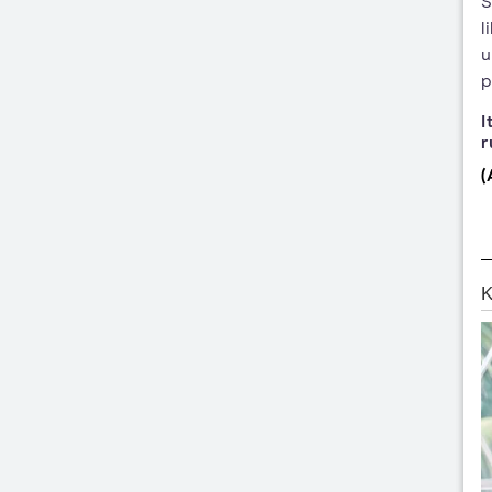
S
l
u
p
I
r
(