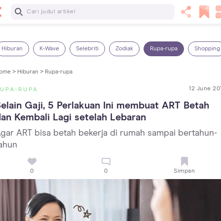
Baca Selanjutnya
Panas Dalam pada Anak: Gejala, Penyebab dan Cara
Mengatasinya!
Hiburan
K-Wave
Selebriti
Zodiak
Rupa-rupa
Shopping
ome >
Hiburan >
Rupa-rupa
12 June 20
UPA-RUPA
elain Gaji, 5 Perlakuan Ini membuat ART Betah 
an Kembali Lagi setelah Lebaran
gar ART bisa betah bekerja di rumah sampai bertahun-
ahun
0
0
Simpan