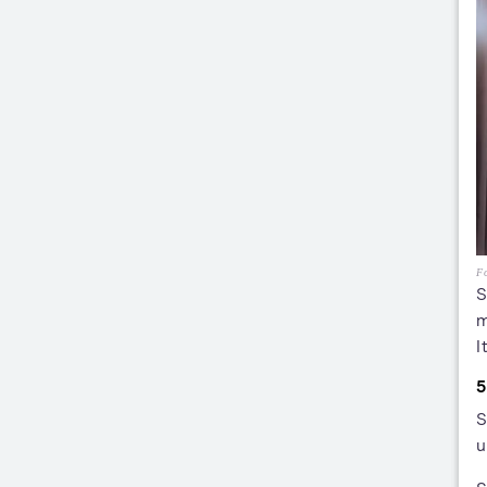
Fo
S
m
I
5
S
u