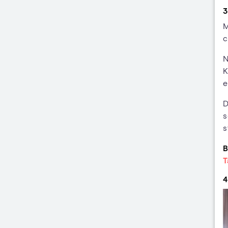
3
M
c
N
K
e
D
s
s
B
T
4