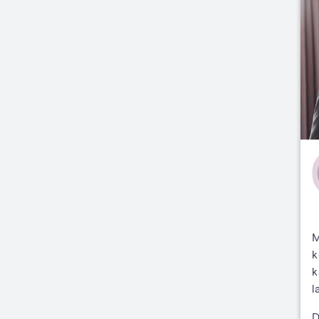
M
k
k
l
D