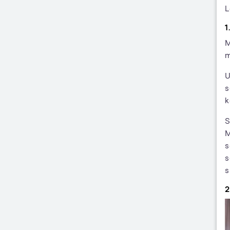
L
1
M
m
U
s
k
S
M
s
s
s
2