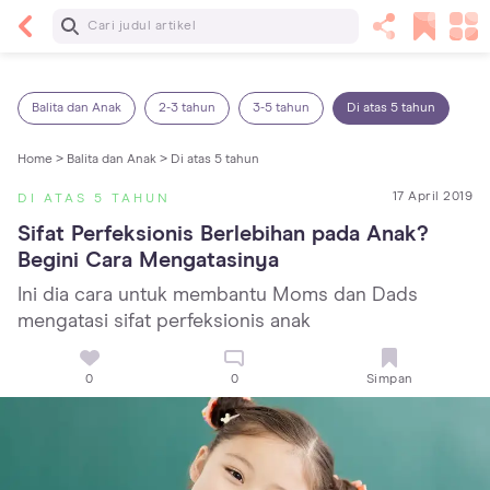
Baca Selanjutnya
14 Rekomendasi Camilan Sehat untuk Anak, Enak
dan Bergizi!
Balita dan Anak
2-3 tahun
3-5 tahun
Di atas 5 tahun
Home >
Balita dan Anak >
Di atas 5 tahun
17 April 2019
DI ATAS 5 TAHUN
Sifat Perfeksionis Berlebihan pada Anak? 
Begini Cara Mengatasinya
Ini dia cara untuk membantu Moms dan Dads
mengatasi sifat perfeksionis anak
0
0
Simpan