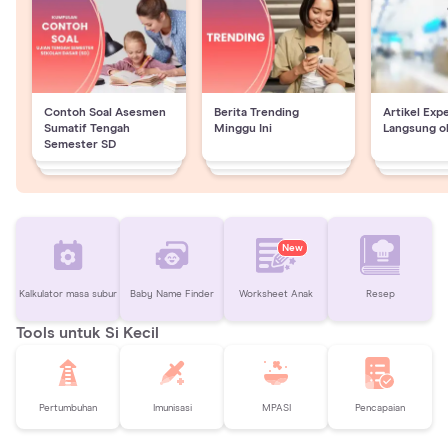
Contoh Soal Asesmen
Berita Trending
Artikel Exp
Sumatif Tengah
Minggu Ini
Langsung o
Semester SD
New
Kalkulator masa subur
Baby Name Finder
Worksheet Anak
Resep
Tools untuk Si Kecil
Pertumbuhan
Imunisasi
MPASI
Pencapaian