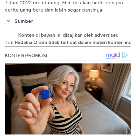
7 Juni 2022 mendatang. Film ini akan hadir dengan
cerita yang baru dan lebih segar pastinya!
Sumber
https://www.jurassicworld.com/synopsis/
Konten di bawah ini disajikan oleh advertiser.
https://jurassicpark.fandom.com/wiki/Jurassic_World_Dominio
n
Tim Redaksi Orami tidak terlibat dalam materi konten ini.
https://www.gamesradar.com/jurassic-world-3-dominion-
release-date-trailer-cast-news/
https://en.wikipedia.org/wiki/Jurassic_World_Dominion