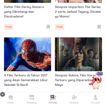
Daftar Film Derby Romero
Sinopsis Imperfect The Series
yang Dibintangi dan
2 serta Jadwal Tayang, Dicatat
Disutradarai!
ya Moms!
FILM
FILM
4 Film Terbaru di Tahun 2017
Sinopsis Sukma, Film Horor
yang Akan Semarakkan Libur
Terbaru yang Diperankan Luna
Sekolah Si Kecil!
Maya
FILM
FILM
Home
Shopping
Articles
IbuSibuk
Account