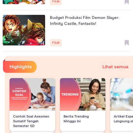
FILM
Budget Produksi Film Demon Slayer:
Infinity Castle, Fantastis!
FILM
Highlights
Lihat semua
Contoh Soal Asesmen
Berita Trending
Artikel Exp
Sumatif Tengah
Minggu Ini
Langsung o
Semester SD