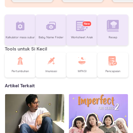
New
Kalkulator masa subur
Baby Name Finder
Worksheet Anak
Resep
Tools untuk Si Kecil
Pertumbuhan
Imunisasi
MPASI
Pencapaian
Artikel Terkait