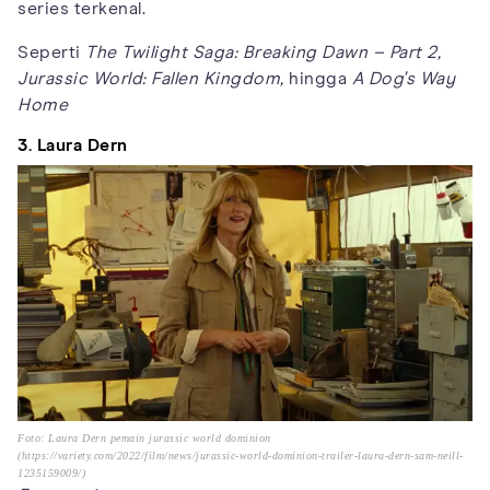
series terkenal.
Seperti
The Twilight Saga: Breaking Dawn – Part 2,
Jurassic World: Fallen Kingdom,
hingga
A Dog's Way
Home
3. Laura Dern
Foto: Laura Dern pemain jurassic world dominion
(https://variety.com/2022/film/news/jurassic-world-dominion-trailer-laura-dern-sam-neill-
1235159009/)