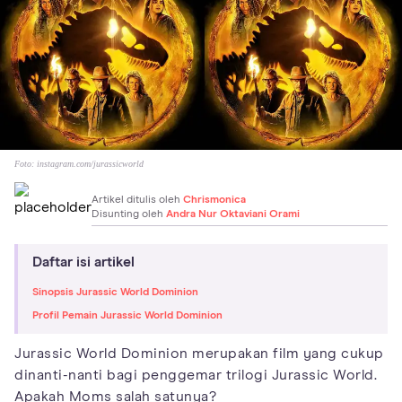
Foto:
instagram.com/jurassicworld
Artikel ditulis oleh
Chrismonica
Disunting oleh
Andra Nur Oktaviani Orami
Daftar isi artikel
Sinopsis Jurassic World Dominion
Profil Pemain Jurassic World Dominion
Jurassic World Dominion merupakan film yang cukup
dinanti-nanti bagi penggemar trilogi Jurassic World.
Apakah Moms salah satunya?