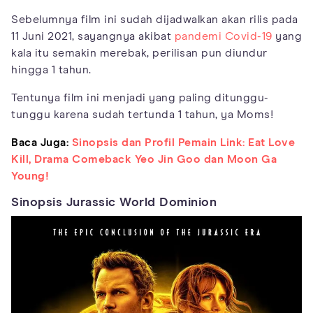
Sebelumnya film ini sudah dijadwalkan akan rilis pada
11 Juni 2021, sayangnya akibat
pandemi Covid-19
yang
kala itu semakin merebak, perilisan pun diundur
hingga 1 tahun.
Tentunya film ini menjadi yang paling ditunggu-
tunggu karena sudah tertunda 1 tahun, ya Moms!
Baca Juga:
Sinopsis dan Profil Pemain Link: Eat Love
Kill, Drama Comeback Yeo Jin Goo dan Moon Ga
Young!
Sinopsis Jurassic World Dominion