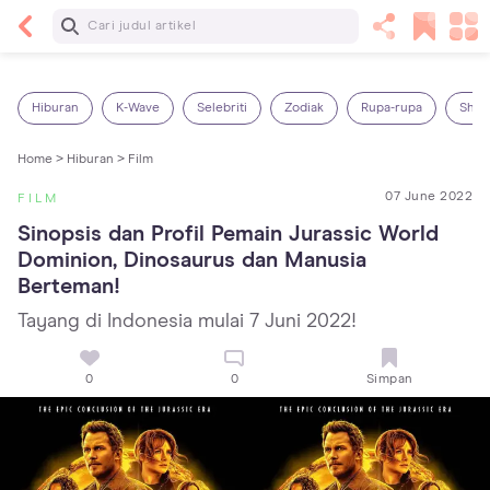
Baca Selanjutnya
5 Manfaat Bermain Masak-Masakan untuk Anak,
Yuk Latih Kreativitas Si Kecil!
Hiburan
K-Wave
Selebriti
Zodiak
Rupa-rupa
Shop
Home >
Hiburan >
Film
07 June 2022
FILM
Sinopsis dan Profil Pemain Jurassic World 
Dominion, Dinosaurus dan Manusia 
Berteman!
Tayang di Indonesia mulai 7 Juni 2022!
0
0
Simpan