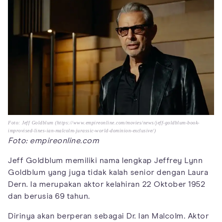
Foto: Jeff Goldblum (https://www.empireonline.com/movies/news/jeff-goldblum-book-
improvised-lines-ian-malcolm-jurassic-world-dominion-exclusive/)
Foto: empireonline.com
Jeff Goldblum memiliki nama lengkap Jeffrey Lynn
Goldblum yang juga tidak kalah senior dengan Laura
Dern. Ia merupakan aktor kelahiran 22 Oktober 1952
dan berusia 69 tahun.
Dirinya akan berperan sebagai Dr. Ian Malcolm. Aktor