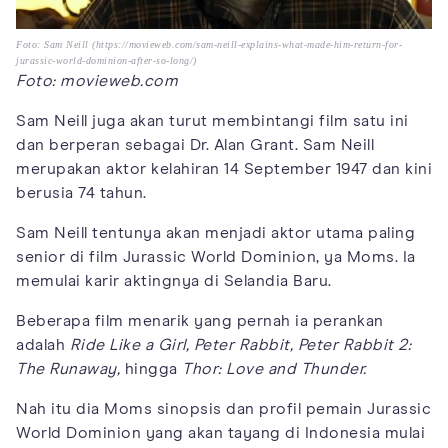
Foto: Sam Neill (https://movieweb.com/sam-neill-explains-what-made-him-return-for-
jurassic-world-dominion-after-so-long/)
Foto: movieweb.com
Sam Neill juga akan turut membintangi film satu ini
dan berperan sebagai Dr. Alan Grant. Sam Neill
merupakan aktor kelahiran 14 September 1947 dan kini
berusia 74 tahun.
Sam Neill tentunya akan menjadi aktor utama paling
senior di film Jurassic World Dominion, ya Moms. Ia
memulai karir aktingnya di Selandia Baru.
Beberapa film menarik yang pernah ia perankan
adalah
Ride Like a Girl,
Peter Rabbit,
Peter Rabbit 2:
The Runaway,
hingga
Thor: Love and Thunder.
Nah itu dia Moms sinopsis dan profil pemain Jurassic
World Dominion yang akan tayang di Indonesia mulai