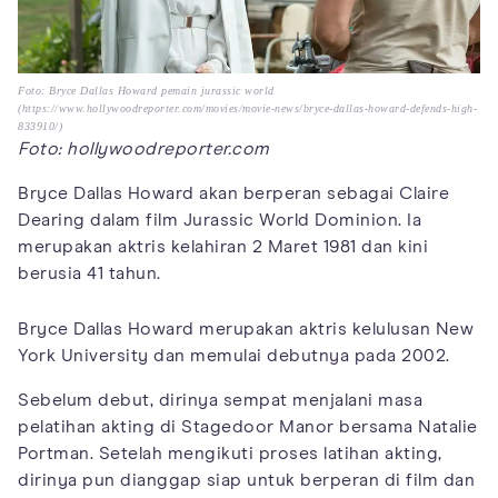
Foto: Bryce Dallas Howard pemain jurassic world
(https://www.hollywoodreporter.com/movies/movie-news/bryce-dallas-howard-defends-high-
833910/)
Foto: hollywoodreporter.com
Bryce Dallas Howard akan berperan sebagai Claire
Dearing dalam film Jurassic World Dominion. Ia
merupakan aktris kelahiran 2 Maret 1981 dan kini
berusia 41 tahun.
Bryce Dallas Howard merupakan aktris kelulusan New
York University dan memulai debutnya pada 2002.
Sebelum debut, dirinya sempat menjalani masa
pelatihan akting di Stagedoor Manor bersama Natalie
Portman. Setelah mengikuti proses latihan akting,
dirinya pun dianggap siap untuk berperan di film dan