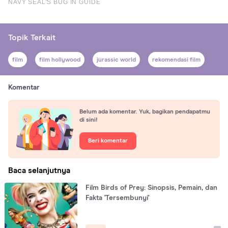
Topik Terkait
film
film hollywood
jurassic world
rekomendasi film
Komentar
Belum ada komentar. Yuk, bagikan pendapatmu
di sini!
Beri komentar
Baca selanjutnya
Film Birds of Prey: Sinopsis, Pemain, dan
Fakta 'Tersembunyi'