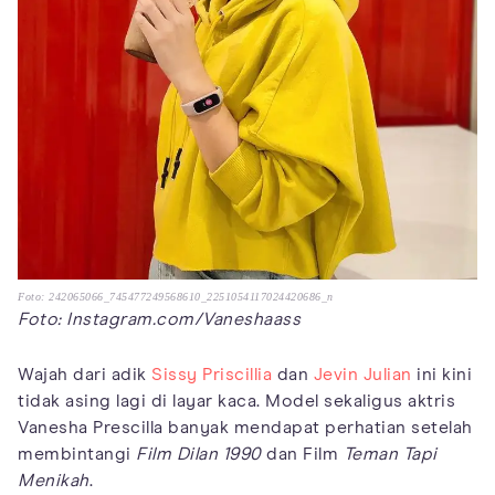
Foto: 242065066_745477249568610_2251054117024420686_n
Foto: Instagram.com/Vaneshaass
Wajah dari adik
Sissy Priscillia
dan
Jevin Julian
ini kini
tidak asing lagi di layar kaca. Model sekaligus aktris
Vanesha Prescilla banyak mendapat perhatian setelah
membintangi
Film Dilan 1990
dan Film
Teman Tapi
Menikah
.