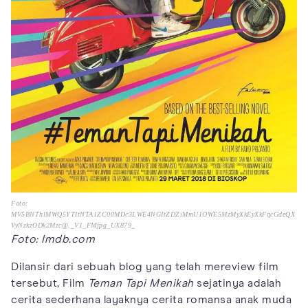
Foto:
MV5BNThlMWQ5YTItNTA1ZC00MDc3LWE4NGItZDZiMmU1OWE5MzMyXkEyXkFqcGdeQX
VyNzkzODk2Mzc@._V1_FMjpg_UX879_
Foto: Imdb.com
Dilansir dari sebuah blog yang telah mereview film
tersebut, Film
Teman Tapi Menikah
sejatinya adalah
cerita sederhana layaknya cerita romansa anak muda