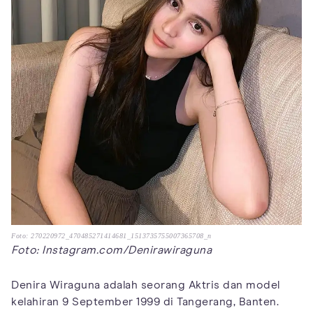
Foto: 270220972_470485271414681_1513735755007365708_n
Foto: Instagram.com/Denirawiraguna
Denira Wiraguna adalah seorang Aktris dan model
kelahiran 9 September 1999 di Tangerang, Banten.