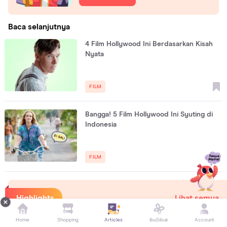
Baca selanjutnya
4 Film Hollywood Ini Berdasarkan Kisah
Nyata
FILM
Bangga! 5 Film Hollywood Ini Syuting di
Indonesia
FILM
Highlights
Lihat semua
Home
Shopping
Articles
IbuSibuk
Account