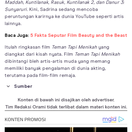
Maddah, Kuntilanak, Rasuk, Kuntilanak 2, dan Danur 3:
Sunyaruri.
Kini, Sadrina sedang mencoba
peruntungan karirnya ke dunia YouTube seperti artis
lainnya.
Baca Juga:
5 Fakta Seputar Film Beauty and the Beast
Itulah ringkasan film
Teman Tapi Menikah
yang
diangkat dari kisah nyata. Film
Teman Tapi Menikah
dibintangi bleh artis-artis muda yang memang
memiliki banyak pengalaman di dunia akting,
terutama pada film-film remaja.
Sumber
https://www.katakita.me/2021/08/pemain-film-teman-tapi-
menikah.html?m=1
Konten di bawah ini disajikan oleh advertiser.
https://review.insekuy.com/2018/03/review-sinopsis-film-
Tim Redaksi Orami tidak terlibat dalam materi konten ini.
teman-tapi-menikah.html?m=1
https://raditherapy.com/2018/04/review-teman-tapi-menikah/
https://www.netflix.com/my/title/81260630