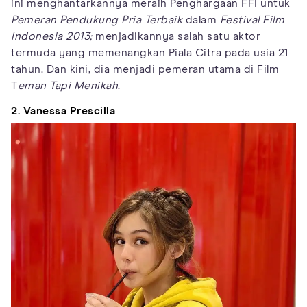
ini menghantarkannya meraih Penghargaan FFI untuk
Pemeran Pendukung Pria Terbaik
dalam
Festival Film
Indonesia 2013;
menjadikannya salah satu aktor
termuda yang memenangkan Piala Citra pada usia 21
tahun. Dan kini, dia menjadi pemeran utama di Film
T
eman Tapi Menikah
.
2. Vanessa Prescilla