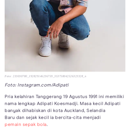
Foto: 233030780_192829146236759_353758042526323328_n
Foto: Instagram.com/Adipati
Pria kelahiran Tanggerang 19 Agustus 1991 ini memiliki
nama lengkap Adipati Koesmadji. Masa kecil Adipati
banyak dihabiskan di kota Auckland, Selandia
Baru dan sejak kecil ia bercita-cita menjadi
pemain sepak bola
.