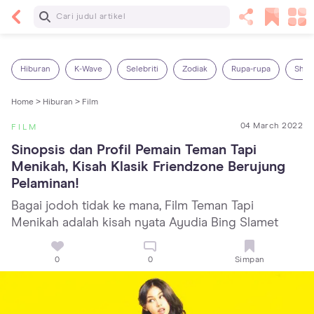
Baca Selanjutnya
Kebutuhan Cairan Anak yang Harus Dipenuhi
Sesuai Usianya
Hiburan
K-Wave
Selebriti
Zodiak
Rupa-rupa
Shop
Home >
Hiburan >
Film
04 March 2022
FILM
Sinopsis dan Profil Pemain Teman Tapi 
Menikah, Kisah Klasik Friendzone Berujung 
Pelaminan!
Bagai jodoh tidak ke mana, Film Teman Tapi
Menikah adalah kisah nyata Ayudia Bing Slamet
0
0
Simpan