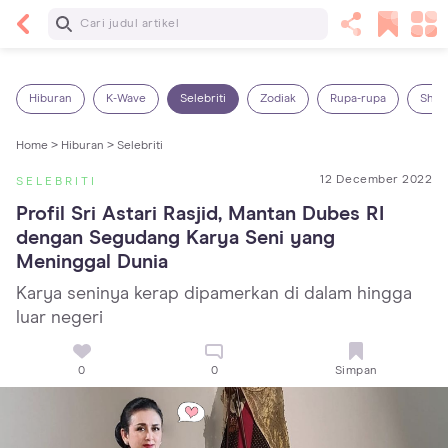
Baca Selanjutnya
5 Manfaat Bermain Masak-Masakan untuk Anak,
Yuk Latih Kreativitas Si Kecil!
Hiburan
K-Wave
Selebriti
Zodiak
Rupa-rupa
Shop
Home >
Hiburan >
Selebriti
12 December 2022
SELEBRITI
Profil Sri Astari Rasjid, Mantan Dubes RI 
dengan Segudang Karya Seni yang 
Meninggal Dunia
Karya seninya kerap dipamerkan di dalam hingga
luar negeri
0
0
Simpan