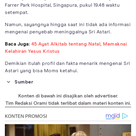
Farrer Park Hospital, Singapura, pukul 19.48 waktu
setempat.
Namun, sayangnya hingga saat ini tidak ada informasi
mengenai penyebab meninggalnya Sri Astari.
Baca Juga:
45 Ayat Alkitab tentang Natal, Memaknai
Kelahiran Yesus Kristus
Demikian itulah profil dan fakta menarik mengenai Sri
Astari yang bisa Moms ketahui.
Sumber
https://id.wikipedia.org/wiki/Sri_Astari_Rasjid
Konten di bawah ini disajikan oleh advertiser.
https://galnasonline.id/indonesian-women-artists/perupa/sri-
astari-rasjid
Tim Redaksi Orami tidak terlibat dalam materi konten ini.