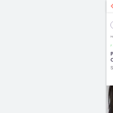
H
F
P
S