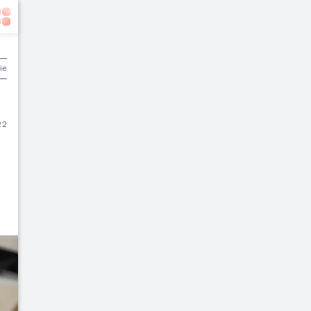
ier & Keuangan
22