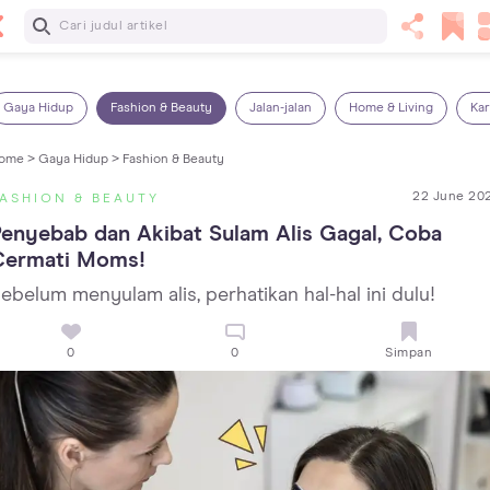
Baca Selanjutnya
Panas Dalam pada Anak: Gejala, Penyebab dan Cara
Mengatasinya!
Gaya Hidup
Fashion & Beauty
Jalan-jalan
Home & Living
Kar
ome >
Gaya Hidup >
Fashion & Beauty
22 June 20
ASHION & BEAUTY
enyebab dan Akibat Sulam Alis Gagal, Coba 
Cermati Moms!
ebelum menyulam alis, perhatikan hal-hal ini dulu!
0
0
Simpan