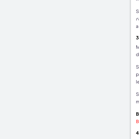
S
r
a
3
M
d
S
p
l
S
m
B
B
4