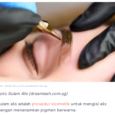
to: Sulam Alis (www.dreamlash.com.sg)
oto Sulam Alis (dreamlash.com.sg)
ulam alis adalah
prosedur kosmetik
untuk mengisi alis
engan menanamkan pigmen berwarna.