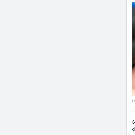
Fo
F
S
d