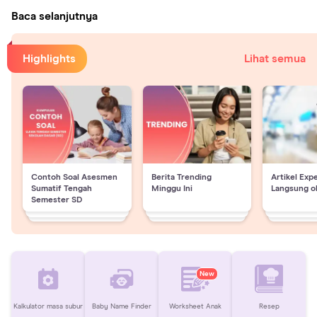
Baca selanjutnya
Highlights
Lihat semua
Contoh Soal Asesmen
Berita Trending
Artikel Exp
Sumatif Tengah
Minggu Ini
Langsung o
Semester SD
New
Kalkulator masa subur
Baby Name Finder
Worksheet Anak
Resep