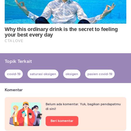
Topik Terkait
covid-19
saturasi oksigen
oksigen
pasien covid-19
Komentar
Belum ada komentar. Yuk, bagikan pendapatmu
di sini!
Beri komentar