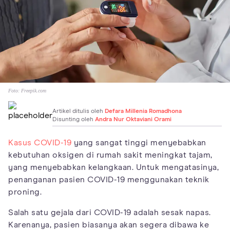
Foto:
Freepik.com
Artikel ditulis oleh
Defara Millenia Romadhona
Disunting oleh
Andra Nur Oktaviani Orami
Kasus COVID-19
yang sangat tinggi menyebabkan
kebutuhan oksigen di rumah sakit meningkat tajam,
yang menyebabkan kelangkaan. Untuk mengatasinya,
penanganan pasien COVID-19 menggunakan teknik
proning.
Salah satu gejala dari COVID-19 adalah sesak napas.
Karenanya, pasien biasanya akan segera dibawa ke