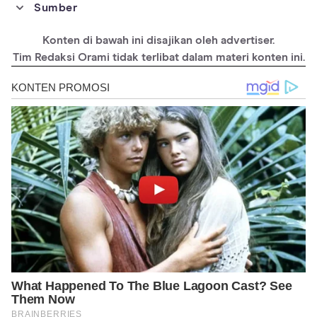
Sumber
https://erj.ersjournals.com/content/20/4/1017.abstract
Konten di bawah ini disajikan oleh advertiser.
https://www.instagram.com/p/CQx3jJxnfIK/?
utm_medium=copy_link
Tim Redaksi Orami tidak terlibat dalam materi konten ini.
https://www.cbsnews.com/news/building-bridges-to-combat-
covid-19-in-communities-of-color/