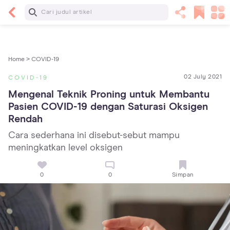
Baca Selanjutnya
Panas Dalam pada Anak: Gejala, Penyebab dan
Cara Mengatasinya!
Home >
COVID-19
02 July 2021
COVID-19
Mengenal Teknik Proning untuk Membantu 
Pasien COVID-19 dengan Saturasi Oksigen 
Rendah
Cara sederhana ini disebut-sebut mampu
meningkatkan level oksigen
0
0
Simpan