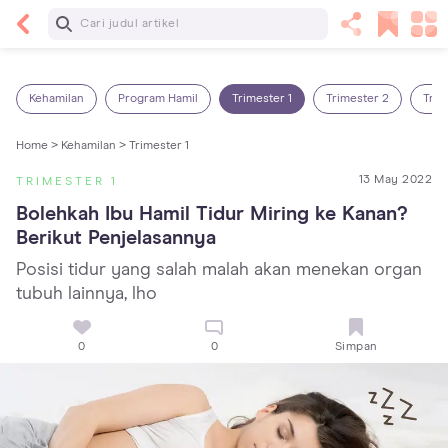
Baca Selanjutnya
5 Manfaat Bermain Masak-Masakan untuk Anak,
Yuk Latih Kreativitas Si Kecil!
Kehamilan
Program Hamil
Trimester 1
Trimester 2
Trim
Home >
Kehamilan >
Trimester 1
13 May 2022
TRIMESTER 1
Bolehkah Ibu Hamil Tidur Miring ke Kanan? 
Berikut Penjelasannya
Posisi tidur yang salah malah akan menekan organ
tubuh lainnya, lho
0
0
Simpan