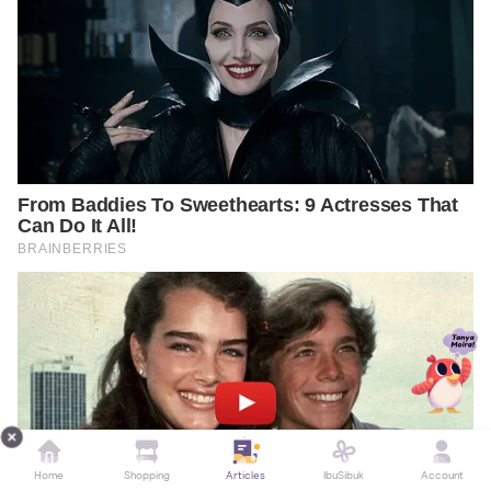
Home
Shopping
Articles
IbuSibuk
Account