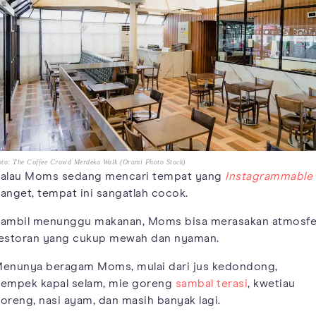
to: The Coffee Crowd Merdeka Walk (Orami Photo Stock)
alau Moms sedang mencari tempat yang
Instagrammable
anget, tempat ini sangatlah cocok.
ambil menunggu makanan, Moms bisa merasakan atmosfe
estoran yang cukup mewah dan nyaman.
enunya beragam Moms, mulai dari jus kedondong,
empek kapal selam, mie goreng
sambal terasi
, kwetiau
oreng, nasi ayam, dan masih banyak lagi.