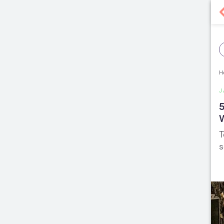
H
J
W
T
s