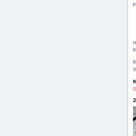
p
H
R
R
0
B
D
2