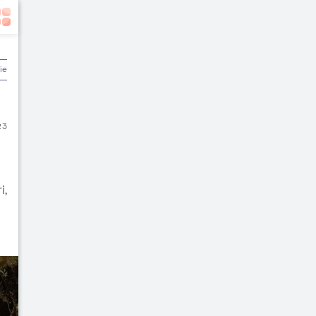
ier & Keuangan
23
i,