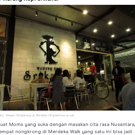
to: Tempat Nongkrong di Merdeka (Tripadvisor.co.uk)
uat Moms yang suka dengan masakan cita rasa Nusantara
empat nongkrong di Merdeka Walk yang satu ini bisa jadi