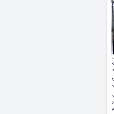
Fo
K
b
S
r
M
p
g