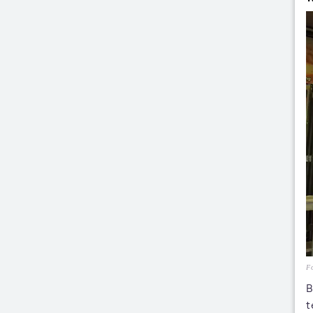
Fo
B
t