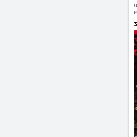
U
R
3