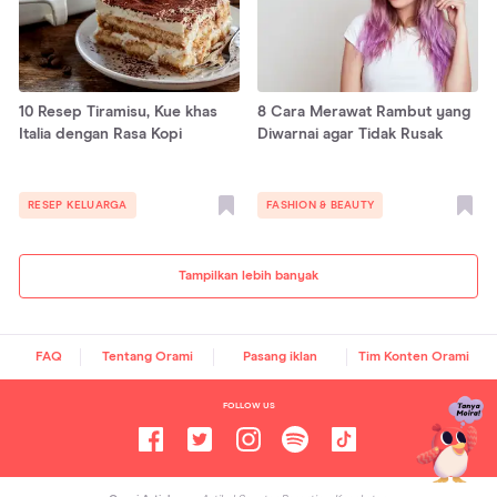
10 Resep Tiramisu, Kue khas
8 Cara Merawat Rambut yang
Italia dengan Rasa Kopi
Diwarnai agar Tidak Rusak
RESEP KELUARGA
FASHION & BEAUTY
Tampilkan lebih banyak
FAQ
Tentang Orami
Pasang iklan
Tim Konten Orami
FOLLOW US