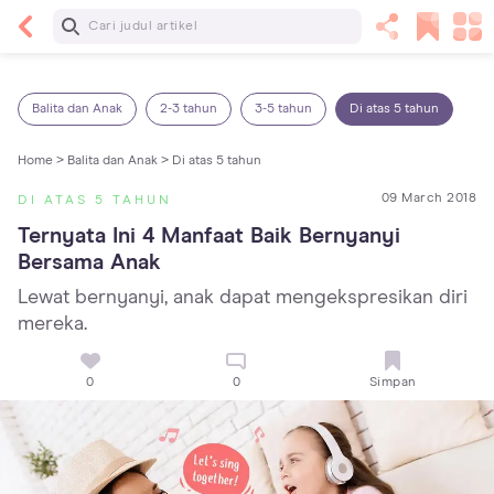
Baca Selanjutnya
Sariawan pada Anak: Penyebab, Cara Mengatasi
dan Mencegahnya
Balita dan Anak
2-3 tahun
3-5 tahun
Di atas 5 tahun
Home >
Balita dan Anak >
Di atas 5 tahun
09 March 2018
DI ATAS 5 TAHUN
Ternyata Ini 4 Manfaat Baik Bernyanyi 
Bersama Anak
Lewat bernyanyi, anak dapat mengekspresikan diri
mereka.
0
0
Simpan