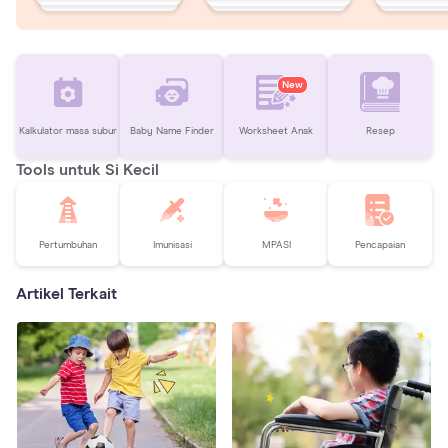
New
Kalkulator masa subur
Baby Name Finder
Worksheet Anak
Resep
Tools untuk Si Kecil
Pertumbuhan
Imunisasi
MPASI
Pencapaian
Artikel Terkait