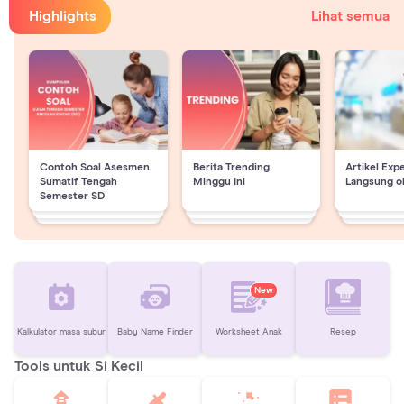
Highlights
Lihat semua
Contoh Soal Asesmen
Berita Trending
Artikel Exp
Sumatif Tengah
Minggu Ini
Langsung o
Semester SD
New
Kalkulator masa subur
Baby Name Finder
Worksheet Anak
Resep
Tools untuk Si Kecil