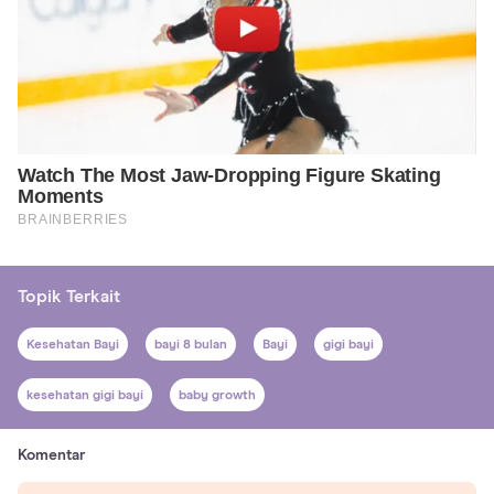
Topik Terkait
Kesehatan Bayi
bayi 8 bulan
Bayi
gigi bayi
kesehatan gigi bayi
baby growth
Komentar