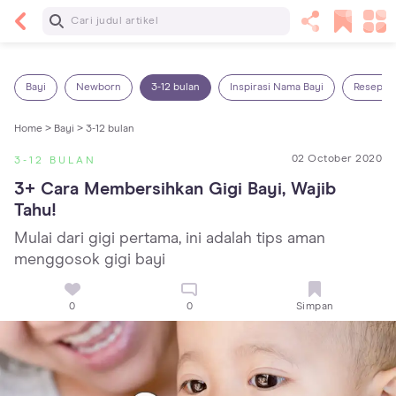
Baca Selanjutnya
14 Rekomendasi Camilan Sehat untuk Anak, Enak
dan Bergizi!
Bayi
Newborn
3-12 bulan
Inspirasi Nama Bayi
Resep M
Home >
Bayi >
3-12 bulan
02 October 2020
3-12 BULAN
3+ Cara Membersihkan Gigi Bayi, Wajib 
Tahu!
Mulai dari gigi pertama, ini adalah tips aman
menggosok gigi bayi
0
0
Simpan