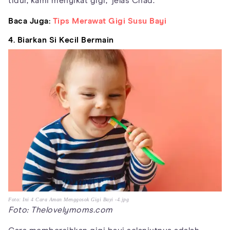
tidur, kami menyikat gigi,'' jelas Chad.
Baca Juga:
Tips Merawat Gigi Susu Bayi
4. Biarkan Si Kecil Bermain
Foto: Ini 4 Cara Aman Menggosok Gigi Bayi -4.jpg
Foto: Thelovelymoms.com