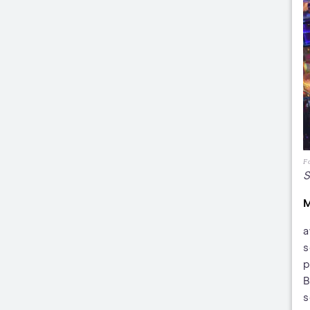
Fo
S
M
a
s
p
B
s