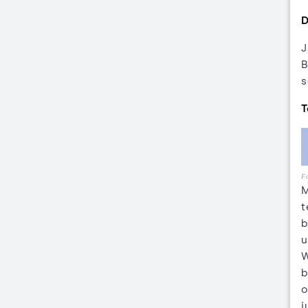
D
J
B
s
T
Fo
M
t
b
u
W
b
o
j