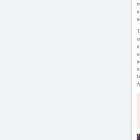
m
s
a
T
o
s
u
a
s
t
h