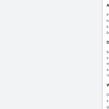
A
P
h
k
b
D
M
s
m
a
‘
W
D
s
y