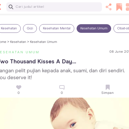
Baca Selanjutnya
Kebutuhan Cairan Anak yang Harus Dipenuhi Sesuai
Usianya
Kesehatan
Gizi
Kesehatan Mental
Kesehatan Umum
Obat-o
ome >
Kesehatan >
Kesehatan Umum
08 June 20
KESEHATAN UMUM
Two Thousand Kisses A Day…
angan pelit pujian kepada anak, suami, dan diri sendiri.
ou deserve it!
0
0
Simpan