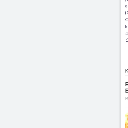
a
(
C
k
c
C