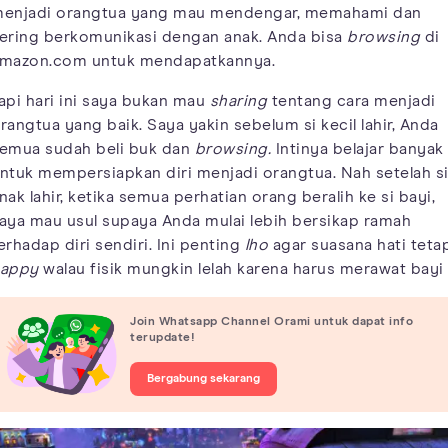
enjadi orangtua yang mau mendengar, memahami dan
ering berkomunikasi dengan anak. Anda bisa
browsing
di
mazon.com untuk mendapatkannya.
api hari ini saya bukan mau
sharing
tentang cara menjadi
rangtua yang baik. Saya yakin sebelum si kecil lahir, Anda
emua sudah beli buk dan
browsing.
Intinya
belajar banyak
ntuk mempersiapkan diri menjadi orangtua. Nah setelah s
nak lahir, ketika semua perhatian orang beralih ke si bayi,
aya mau usul supaya Anda mulai lebih bersikap ramah
erhadap diri sendiri. Ini penting
lho
agar suasana hati teta
appy
walau fisik mungkin lelah karena harus merawat bayi 
Join Whatsapp Channel Orami untuk dapat info
terupdate!
Bergabung sekarang