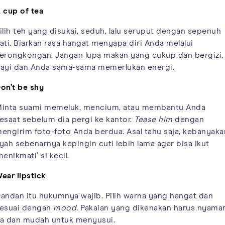
 cup of tea
ilih teh yang disukai, seduh, lalu seruput dengan sepenuh
ati. Biarkan rasa hangat menyapa diri Anda melalui
erongkongan. Jangan lupa makan yang cukup dan bergizi,
ayi dan Anda sama-sama memerlukan energi.
on’t be shy
inta suami memeluk, mencium, atau membantu Anda
esaat sebelum dia pergi ke kantor.
Tease him
dengan
engirim foto-foto Anda berdua. Asal tahu saja, kebanyaka
yah sebenarnya kepingin cuti lebih lama agar bisa ikut
menikmati’ si kecil.
ear lipstick
andan itu hukumnya wajib. Pilih warna yang hangat dan
esuai dengan
mood.
Pakaian yang dikenakan harus nyama
a dan mudah untuk menyusui.