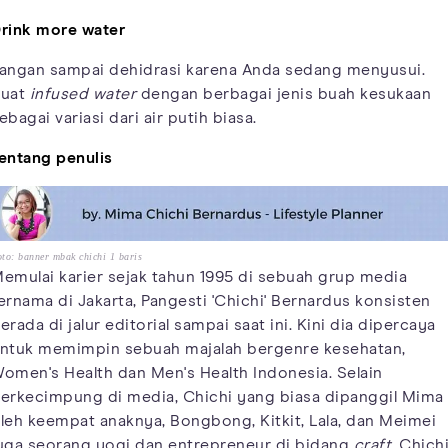
rink more water
angan sampai dehidrasi karena Anda sedang menyusui.
uat
infused water
dengan berbagai jenis buah kesukaan
ebagai variasi dari air putih biasa.
entang penulis
to: banner mbak chichi 1 baris
emulai karier sejak tahun 1995 di sebuah grup media
ernama di Jakarta, Pangesti 'Chichi' Bernardus konsisten
erada di jalur editorial sampai saat ini. Kini dia dipercaya
ntuk memimpin sebuah majalah bergenre kesehatan,
omen's Health dan Men's Health Indonesia. Selain
erkecimpung di media, Chichi yang biasa dipanggil Mima
leh keempat anaknya, Bongbong, Kitkit, Lala, dan Meimei
uga seorang yogi dan entrepreneur di bidang
craft.
Chich