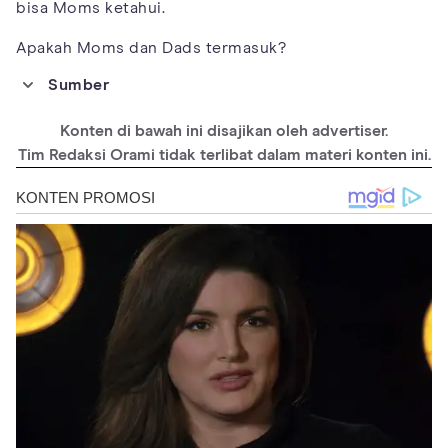
bisa Moms ketahui.
Apakah Moms dan Dads termasuk?
Sumber
https://surakarta.go.id/?
p=29415#:~:text=Ruwatan%20merupakan%20sebuah%20upacar
Konten di bawah ini disajikan oleh advertiser.
a%20yang,ini%20berasal%20dari%20cerita%20pewayangan.
Tim Redaksi Orami tidak terlibat dalam materi konten ini.
https://jim.unisma.ac.id/index.php/jh/article/viewFile/20980/15
609#:~:text=a.,-
Tinjauan%20Hukum%20Islam&text=Maka%20dapat%20dirumusk
an%20bahwa%20bangun,suami%20istri%20agar%20segera%20t
erwujudkan.