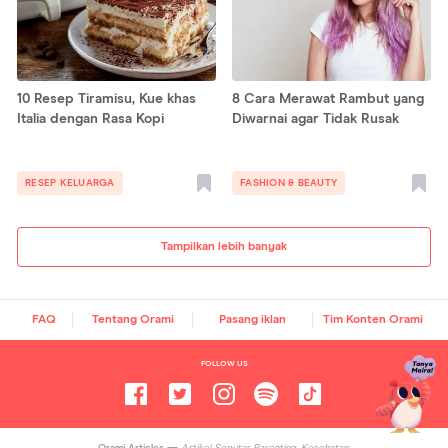
10 Resep Tiramisu, Kue khas
8 Cara Merawat Rambut yang
Italia dengan Rasa Kopi
Diwarnai agar Tidak Rusak
RESEP KELUARGA
FASHION & BEAUTY
Tampilkan lebih banyak
FAQ
Tentang Orami
Pasang iklan
Tim Konten Orami
FOLLOW US