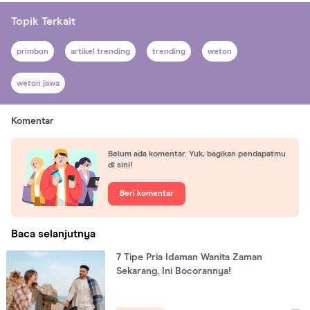
Topik Terkait
primbon
artikel trending
trending
weton
weton jawa
Komentar
Belum ada komentar. Yuk, bagikan pendapatmu
di sini!
Beri komentar
Baca selanjutnya
7 Tipe Pria Idaman Wanita Zaman
Sekarang, Ini Bocorannya!