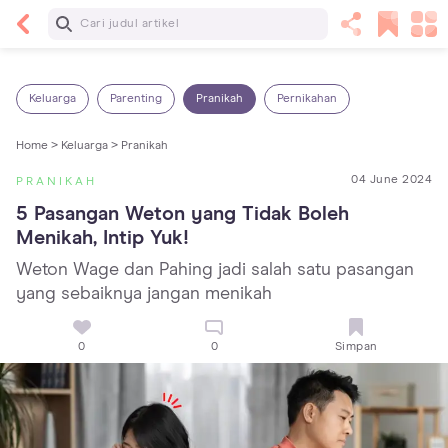
Baca Selanjutnya
13 Rekomendasi RSGM dan Klinik Gigi di Jakarta
yang Terbaik dan Terpercaya
Keluarga
Parenting
Pranikah
Pernikahan
Home >
Keluarga >
Pranikah
04 June 2024
PRANIKAH
5 Pasangan Weton yang Tidak Boleh 
Menikah, Intip Yuk!
Weton Wage dan Pahing jadi salah satu pasangan
yang sebaiknya jangan menikah
0
0
Simpan