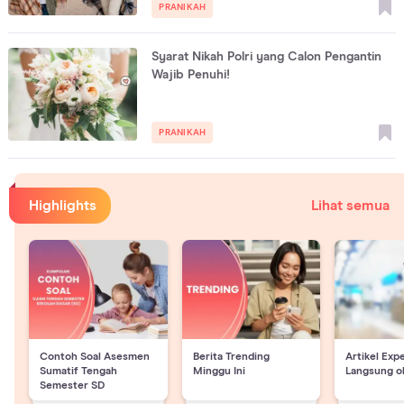
PRANIKAH
Syarat Nikah Polri yang Calon Pengantin
Wajib Penuhi!
PRANIKAH
Highlights
Lihat semua
Contoh Soal Asesmen
Berita Trending
Artikel Exp
Sumatif Tengah
Minggu Ini
Langsung o
Semester SD