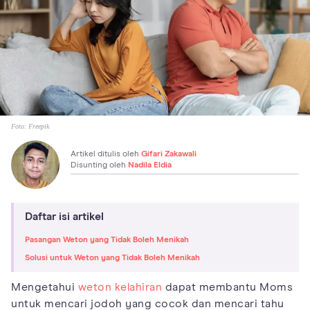
Foto:
Freepik
Artikel ditulis oleh
Gifari Zakawali
Disunting oleh
Nadila Eldia
Daftar isi artikel
Pasangan Weton yang Tidak Boleh Menikah
Solusi untuk Weton yang Tidak Boleh Menikah
Mengetahui
weton kelahiran
dapat membantu Moms
untuk mencari jodoh yang cocok dan mencari tahu