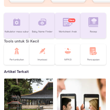
New
Kalkulator masa subur
Baby Name Finder
Worksheet Anak
Resep
Tools untuk Si Kecil
Pertumbuhan
Imunisasi
MPASI
Pencapaian
Artikel Terkait