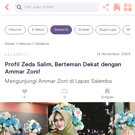
Baca Selanjutnya
7 Penyebab Sakit Tenggorokan pada Anak dan
Cara Mengatasinya
Hiburan
K-Wave
Selebriti
Zodiak
Rupa-rupa
Shop
Home >
Hiburan >
Selebriti
14 November 2024
SELEBRITI
Profil Zeda Salim, Berteman Dekat dengan 
Ammar Zoni!
Mengunjungi Ammar Zoni di Lapas Salemba
0
0
Simpan