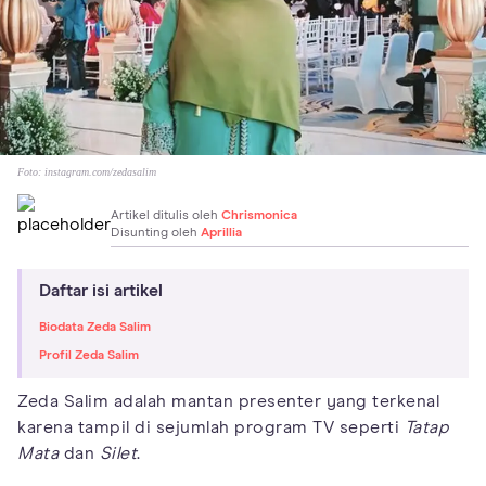
Foto:
instagram.com/zedasalim
Artikel ditulis oleh
Chrismonica
Disunting oleh
Aprillia
Daftar isi artikel
Biodata Zeda Salim
Profil Zeda Salim
Zeda Salim adalah mantan presenter yang terkenal
karena tampil di sejumlah program TV seperti
Tatap
Mata
dan
Silet
.