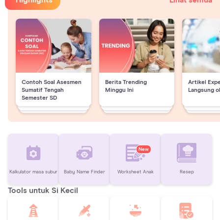
Highlights
Lihat semua
Contoh Soal Asesmen
Berita Trending
Artikel Exp
Sumatif Tengah
Minggu Ini
Langsung o
Semester SD
New
Kalkulator masa subur
Baby Name Finder
Worksheet Anak
Resep
Tools untuk Si Kecil