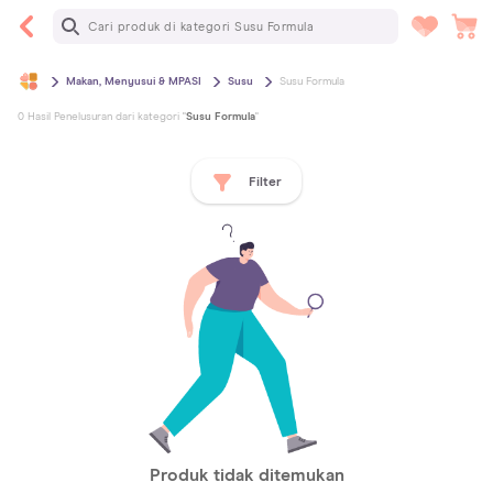
Makan, Menyusui & MPASI
Susu
Susu Formula
0
Hasil Penelusuran dari kategori
"
Susu Formula
"
Filter
Produk tidak ditemukan