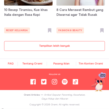
10 Resep Tiramisu, Kue khas
8 Cara Merawat Rambut yang
Italia dengan Rasa Kopi
Diwarnai agar Tidak Rusak
RESEP KELUARGA
FASHION & BEAUTY
Tampilkan lebih banyak
FAQ
Tentang Orami
Pasang iklan
Tim Konten Orami
FOLLOW US
Orami Articles —
Artikel Seputar Parenting, Kesehatan,
Gaya Hidup dan Hiburan
Copyright ©
2026
Orami. All rights reserved.