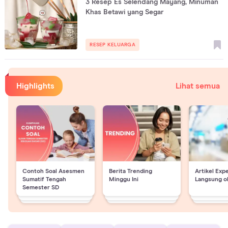
3 Resep Es Selendang Mayang, Minuman
Khas Betawi yang Segar
RESEP KELUARGA
Highlights
Lihat semua
Contoh Soal Asesmen
Berita Trending
Artikel Exp
Sumatif Tengah
Minggu Ini
Langsung o
Semester SD