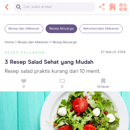
Baca Selanjutnya
Kebutuhan Cairan Anak yang Harus Dipenuhi
Sesuai Usianya
Resep dan Makanan
Resep Keluarga
Rekomendasi Makanan
Home >
Resep dan Makanan >
Resep Keluarga
27 March 2016
RESEP KELUARGA
3 Resep Salad Sehat yang Mudah
Resep salad praktis kurang dari 10 menit.
0
0
Simpan