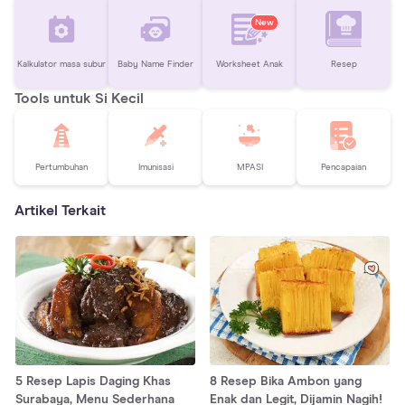
New
Kalkulator masa subur
Baby Name Finder
Worksheet Anak
Resep
Tools untuk Si Kecil
Pertumbuhan
Imunisasi
MPASI
Pencapaian
Artikel Terkait
5 Resep Lapis Daging Khas
8 Resep Bika Ambon yang
Surabaya, Menu Sederhana
Enak dan Legit, Dijamin Nagih!