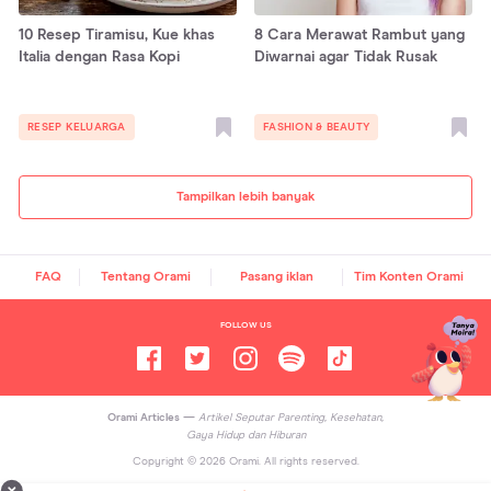
10 Resep Tiramisu, Kue khas
8 Cara Merawat Rambut yang
Italia dengan Rasa Kopi
Diwarnai agar Tidak Rusak
RESEP KELUARGA
FASHION & BEAUTY
Tampilkan lebih banyak
FAQ
Tentang Orami
Pasang iklan
Tim Konten Orami
FOLLOW US
Orami Articles —
Artikel Seputar Parenting, Kesehatan,
Gaya Hidup dan Hiburan
Copyright ©
2026
Orami. All rights reserved.