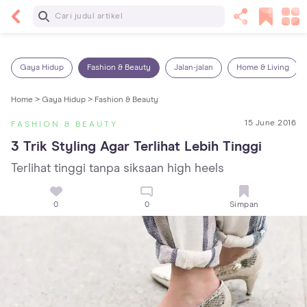
Baca Selanjutnya
5 Manfaat Bermain Masak-Masakan untuk Anak,
Yuk Latih Kreativitas Si Kecil!
Gaya Hidup
Fashion & Beauty
Jalan-jalan
Home & Living
Home >
Gaya Hidup >
Fashion & Beauty
15 June 2016
FASHION & BEAUTY
3 Trik Styling Agar Terlihat Lebih Tinggi
Terlihat tinggi tanpa siksaan high heels
0
0
Simpan