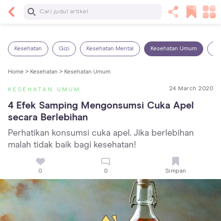
Baca Selanjutnya
Sariawan pada Anak: Penyebab, Cara Mengatasi
dan Mencegahnya
Kesehatan
Gizi
Kesehatan Mental
Kesehatan Umum
Ob
Home >
Kesehatan >
Kesehatan Umum
24 March 2020
KESEHATAN UMUM
4 Efek Samping Mengonsumsi Cuka Apel 
secara Berlebihan
Perhatikan konsumsi cuka apel. Jika berlebihan
malah tidak baik bagi kesehatan!
0
0
Simpan