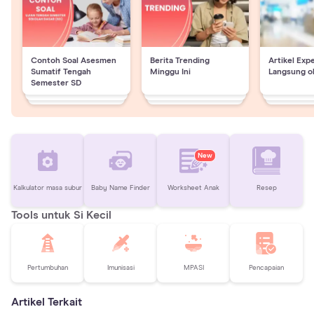
Contoh Soal Asesmen
Berita Trending
Artikel Exp
Sumatif Tengah
Minggu Ini
Langsung o
Semester SD
New
Kalkulator masa subur
Baby Name Finder
Worksheet Anak
Resep
Tools untuk Si Kecil
Pertumbuhan
Imunisasi
MPASI
Pencapaian
Artikel Terkait