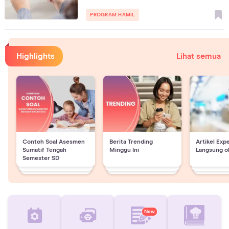
PROGRAM HAMIL
Highlights
Lihat semua
Contoh Soal Asesmen
Berita Trending
Artikel Exp
Sumatif Tengah
Minggu Ini
Langsung o
Semester SD
New