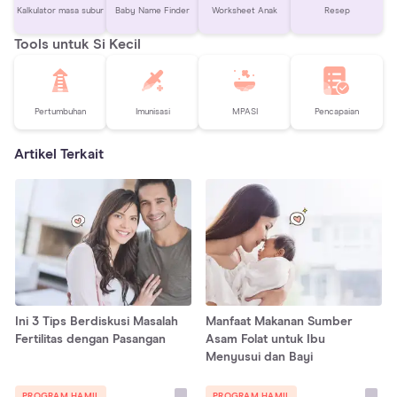
Kalkulator masa subur
Baby Name Finder
Worksheet Anak
Resep
Tools untuk Si Kecil
Pertumbuhan
Imunisasi
MPASI
Pencapaian
Artikel Terkait
Ini 3 Tips Berdiskusi Masalah
Manfaat Makanan Sumber
Fertilitas dengan Pasangan
Asam Folat untuk Ibu
Menyusui dan Bayi
PROGRAM HAMIL
PROGRAM HAMIL