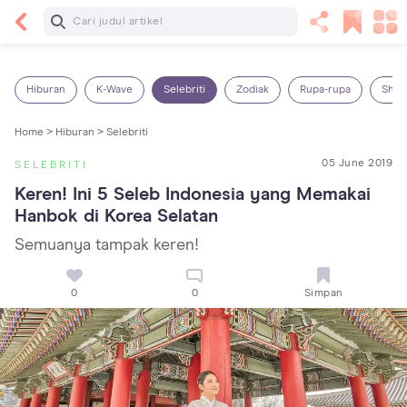
Baca Selanjutnya
14 Rekomendasi Camilan Sehat untuk Anak, Enak
dan Bergizi!
Hiburan
K-Wave
Selebriti
Zodiak
Rupa-rupa
Shop
Home >
Hiburan >
Selebriti
05 June 2019
SELEBRITI
Keren! Ini 5 Seleb Indonesia yang Memakai 
Hanbok di Korea Selatan
Semuanya tampak keren!
0
0
Simpan