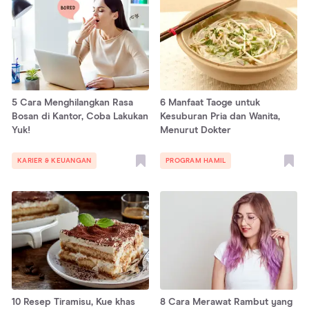
5 Cara Menghilangkan Rasa
6 Manfaat Taoge untuk
Bosan di Kantor, Coba Lakukan
Kesuburan Pria dan Wanita,
Yuk!
Menurut Dokter
KARIER & KEUANGAN
PROGRAM HAMIL
10 Resep Tiramisu, Kue khas
8 Cara Merawat Rambut yang