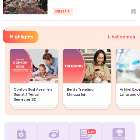
SELEBRITI
Highlights
Lihat semua
Contoh Soal Asesmen
Berita Trending
Artikel Exp
Sumatif Tengah
Minggu Ini
Langsung o
Semester SD
New