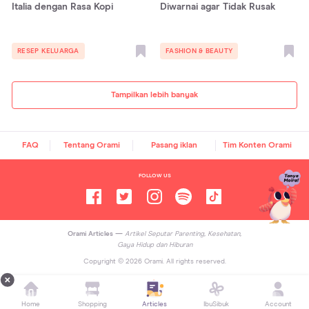
Italia dengan Rasa Kopi
Diwarnai agar Tidak Rusak
RESEP KELUARGA
FASHION & BEAUTY
Tampilkan lebih banyak
FAQ
Tentang Orami
Pasang iklan
Tim Konten Orami
FOLLOW US
Orami Articles —
Artikel Seputar Parenting, Kesehatan,
Gaya Hidup dan Hiburan
Copyright ©
2026
Orami. All rights reserved.
Home
Shopping
Articles
IbuSibuk
Account