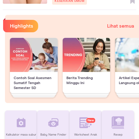
KESEHATAN UMUM
Highlights
Lihat semua
Contoh Soal Asesmen
Berita Trending
Artikel Exp
Sumatif Tengah
Minggu Ini
Langsung o
Semester SD
New
Kalkulator masa subur
Baby Name Finder
Worksheet Anak
Resep