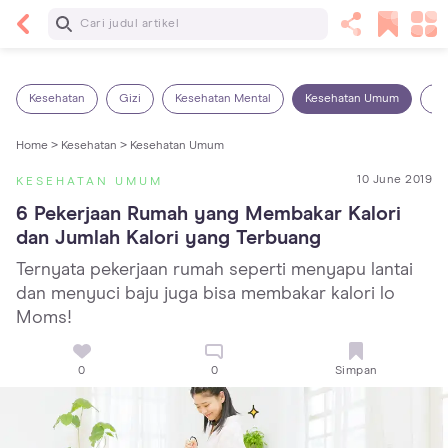
Baca Selanjutnya
13 Rekomendasi RSGM dan Klinik Gigi di Jakarta
yang Terbaik dan Terpercaya
Kesehatan
Gizi
Kesehatan Mental
Kesehatan Umum
Ob
Home >
Kesehatan >
Kesehatan Umum
10 June 2019
KESEHATAN UMUM
6 Pekerjaan Rumah yang Membakar Kalori 
dan Jumlah Kalori yang Terbuang
Ternyata pekerjaan rumah seperti menyapu lantai
dan menyuci baju juga bisa membakar kalori lo
Moms!
0
0
Simpan