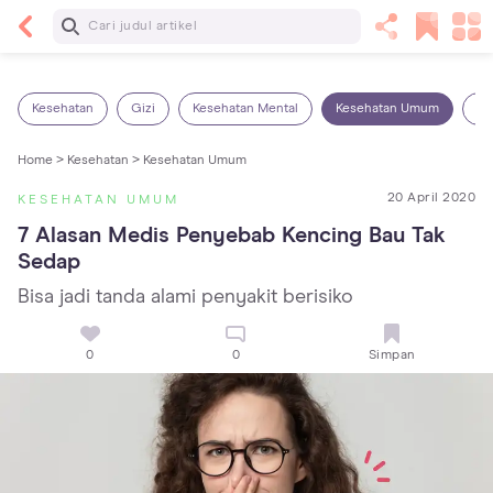
Baca Selanjutnya
13 Rekomendasi RSGM dan Klinik Gigi di Jakarta
yang Terbaik dan Terpercaya
Kesehatan
Gizi
Kesehatan Mental
Kesehatan Umum
Ob
Home >
Kesehatan >
Kesehatan Umum
20 April 2020
KESEHATAN UMUM
7 Alasan Medis Penyebab Kencing Bau Tak 
Sedap
Bisa jadi tanda alami penyakit berisiko
0
0
Simpan