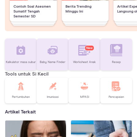
Contoh Soal Asesmen
Berita Trending
Artikel Exp
Sumatif Tengah
Minggu Ini
Langsung o
Semester SD
New
Kalkulator masa subur
Baby Name Finder
Worksheet Anak
Resep
Tools untuk Si Kecil
Pertumbuhan
Imunisasi
MPASI
Pencapaian
Artikel Terkait